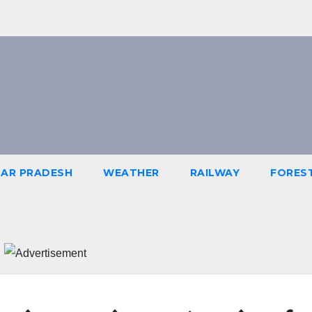
AR PRADESH
WEATHER
RAILWAY
FORES