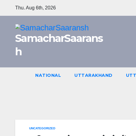
Skip
Thu. Aug 6th, 2026
to
content
SamacharSaarans
h
NATIONAL
UTTARAKHAND
UTT
UNCATEGORIZED