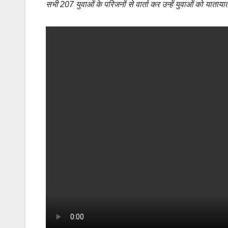
सभी 207 युवाओं के परिजनों से वार्ता कर उन्हें युवाओं को याताय