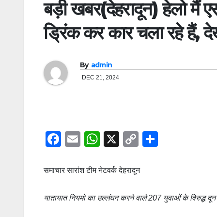
बड़ी खबर(देहरादून) हेलो मैं 
ड्रिंक कर कार चला रहे हैं, द
By
admin
DEC 21, 2024
F
E
W
X
C
S
a
m
h
o
h
c
ail
at
p
ar
समाचार सारांश टीम नेटवर्क देहरादून
e
s
y
e
b
A
Li
यातायात नियमो का उल्लंघन करने वाले 207 युवाओं के विरुद्ध दून
o
p
n