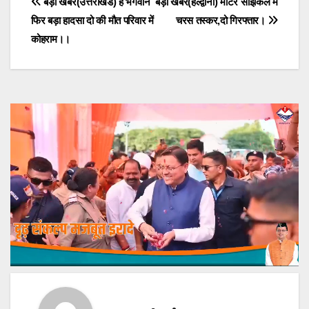
Post
बड़ी खबर(उत्तराखंड) हे भगवान
बड़ी खबर(हल्द्वानी) मोटर साइकिल में
फिर बड़ा हादसा दो की मौत परिवार में
चरस तस्कर,दो गिरफ्तार।
navigation
कोहराम।।