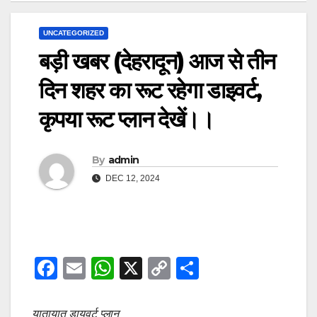
UNCATEGORIZED
बड़ी खबर (देहरादून) आज से तीन
दिन शहर का रूट रहेगा डाइवर्ट,
कृपया रूट प्लान देखें।।
By
admin
DEC 12, 2024
F
E
W
X
C
S
a
m
h
o
h
c
ail
at
p
ar
यातायात डायवर्ट प्लान