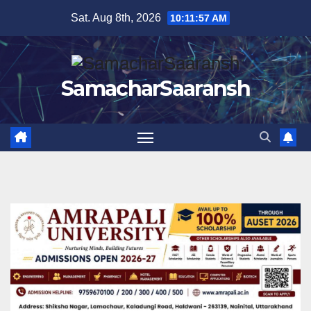
Skip
Sat. Aug 8th, 2026
10:11:58 AM
to
content
SamacharSaaransh