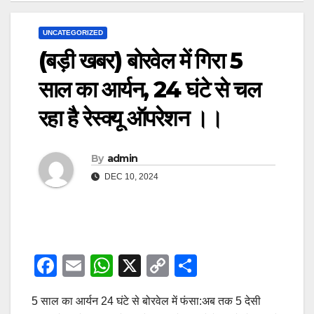
UNCATEGORIZED
(बड़ी खबर) बोरवेल में गिरा 5
साल का आर्यन, 24 घंटे से चल
रहा है रेस्क्यू ऑपरेशन ।।
By
admin
DEC 10, 2024
F
E
W
X
C
S
a
m
h
o
h
5 साल का आर्यन 24 घंटे से बोरवेल में फंसा:अब तक 5 देसी
c
ail
at
p
ar