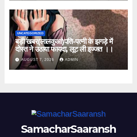
UNCATEGORIZED
बड़ी खबर(लालकुआं)पति-पत्नी के झगड़े में
दोस्त ने उठाया फायदा, लूट ली इज्जत ।।
AUGUST 7, 2026
ADMIN
SamacharSaaransh