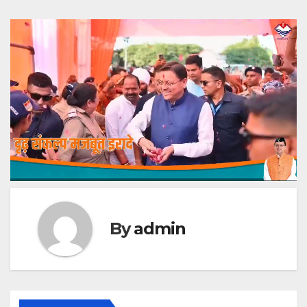
By
admin