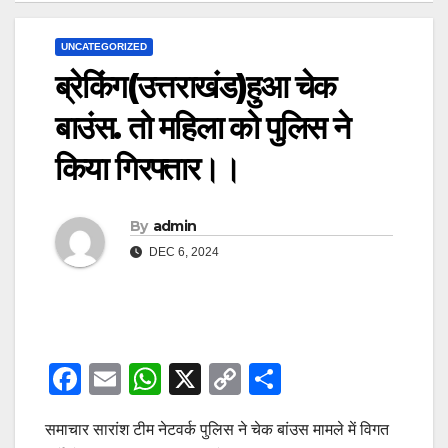
UNCATEGORIZED
ब्रेकिंग(उत्तराखंड)हुआ चेक
बाउंस. तो महिला को पुलिस ने
किया गिरफ्तार।।
By
admin
DEC 6, 2024
F
E
W
X
C
S
a
m
h
o
h
समाचार सारांश टीम नेटवर्क पुलिस ने चेक बांउस मामले में विगत
c
ail
at
p
ar