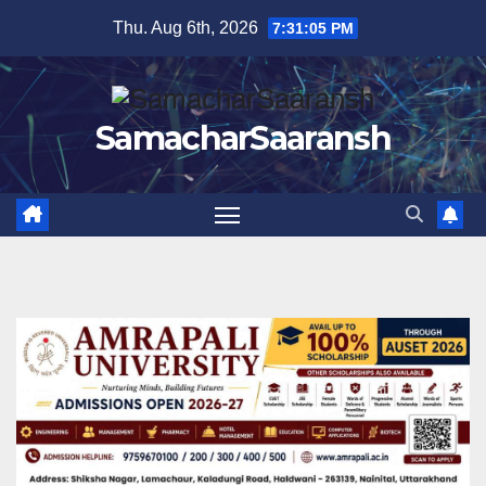
Skip
Thu. Aug 6th, 2026
7:31:06 PM
to
content
SamacharSaaransh