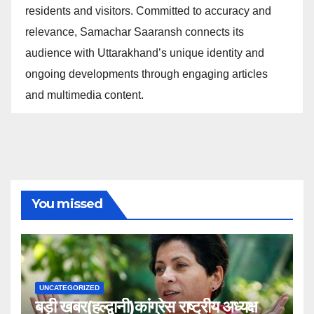
residents and visitors. Committed to accuracy and
relevance, Samachar Saaransh connects its
audience with Uttarakhand’s unique identity and
ongoing developments through engaging articles
and multimedia content.
You missed
UNCATEGORIZED
बड़ी खबर(हल्द्वानी)कांग्रेस राष्ट्रीय अध्यक्ष