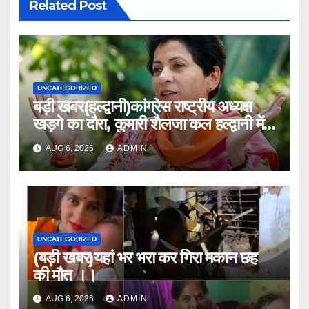
Related Post
UNCATEGORIZED
बड़ी खबर(हल्द्वानी)कांग्रेस राष्ट्रीय अध्यक्ष
खड़गे का दौरा, कुमारी शैलजा कल हल्द्वानी में
।।
AUG 6, 2026
ADMIN
UNCATEGORIZED
(बड़ी खबर)यहां भर भरा कर गिरा मकान छह
की मौत ।।
AUG 6, 2026
ADMIN