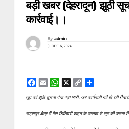
बड़ी खबर (देहरादून) झूठी सूच
कार्रवाई।।
By
admin
DEC 6, 2024
F
E
W
X
C
S
a
m
h
o
h
लूट की झूठी सूचना देना पड़ा भारी, अब कार्यवाही की हो रही तैयार
c
ail
at
p
ar
e
s
y
e
सहसपुर क्षेत्र में गैस डिलिवरी वाहन के चालक से लूट की घटना 
b
A
Li
o
p
n