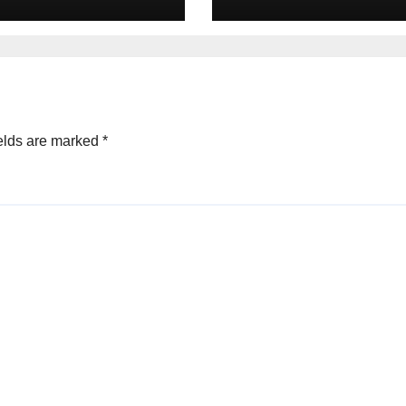
बंद,
elds are marked
*