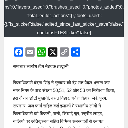
ns":0,"layers_used":0,"brushes_used":0,"photos_added":0,
"total_editor_actions":{},"tools_used":
{},"is_sticker":false,"edited_since_last_sticker_save":false,"
containsFTESticker":false}
F
E
W
X
C
S
a
m
h
o
h
समाचार सारांश टीम नेटवर्क हल्द्वानी
c
ail
at
p
ar
e
s
y
e
जिलाधिकारी वंदना सिंह ने गुरुवार को देर रात पैदल भ्रमण कर
b
A
Li
नगर निगम के वार्ड संख्या 50,51, 52 और 53 का निरीक्षण किया,
o
p
n
इस दौरान छोटी मुखानी, वसंत विहार, गणेश विहार, जेके पुरम,
o
p
k
रूपनगर, जज फार्म सहित कई इलाकों में स्थानीय लोगों ने
k
जिलाधिकारी को बिजली, पानी, सिंचाई गूल, स्ट्रीट लाइट,
नालियों पर अतिक्रमण सहित विभिन्न समस्याओं से अवगत