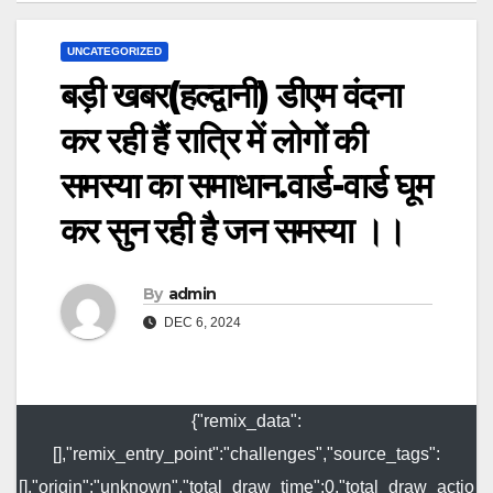
UNCATEGORIZED
बड़ी खबर(हल्द्वानी) डीएम वंदना
कर रही हैं रात्रि में लोगों की
समस्या का समाधान.वार्ड-वार्ड घूम
कर सुन रही है जन समस्या ।।
By
admin
DEC 6, 2024
{"remix_data":
[],"remix_entry_point":"challenges","source_tags":
[],"origin":"unknown","total_draw_time":0,"total_draw_actio