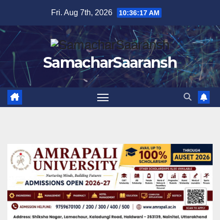
Skip
Fri. Aug 7th, 2026
10:36:18 AM
to
content
SamacharSaaransh