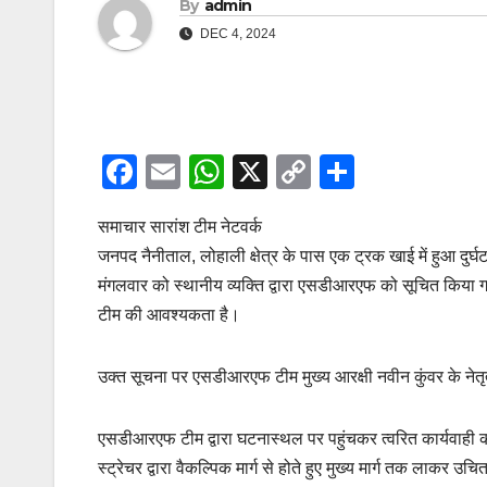
By
admin
DEC 4, 2024
F
E
W
X
C
S
a
m
h
o
h
समाचार सारांश टीम नेटवर्क
c
ail
at
p
ar
जनपद नैनीताल, लोहाली क्षेत्र के पास एक ट्रक खाई में हुआ दुर्
e
s
y
e
मंगलवार को स्थानीय व्यक्ति द्वारा एसडीआरएफ को सूचित किया गया
b
A
Li
टीम की आवश्यकता है।
o
p
n
o
p
k
उक्त सूचना पर एसडीआरएफ टीम मुख्य आरक्षी नवीन कुंवर के नेतृत्
k
एसडीआरएफ टीम द्वारा घटनास्थल पर पहुंचकर त्वरित कार्यवाही 
स्ट्रेचर द्वारा वैकल्पिक मार्ग से होते हुए मुख्य मार्ग तक लाकर उ