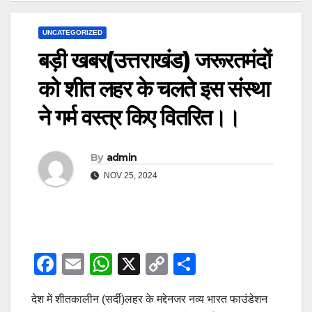
UNCATEGORIZED
बड़ी खबर(उत्तराखंड) जरूरतमंदों
को शीत लहर के चलते इस संस्था
ने गर्म वस्त्र किए वितरित।।
By
admin
NOV 25, 2024
F
E
W
X
C
S
a
m
h
o
h
देश में शीतकालीन (सर्दी)लहर के मद्देनजर नव्य भारत फाउंडेशन
c
ail
at
p
ar