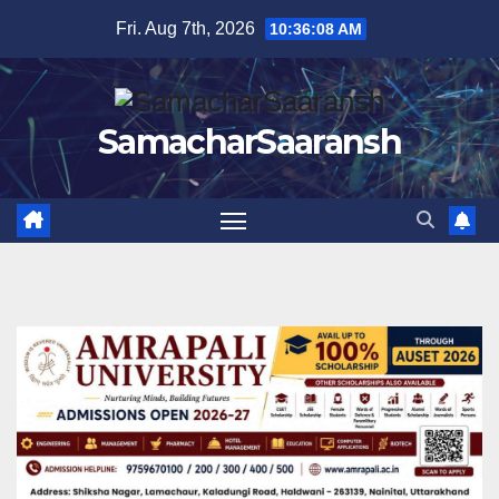
Skip
Fri. Aug 7th, 2026
10:36:09 AM
to
content
SamacharSaaransh