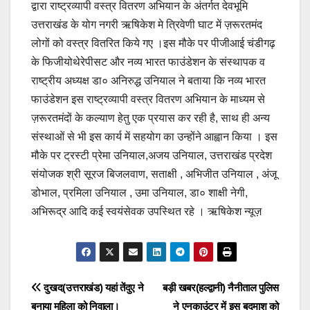
द्वारा राष्ट्रव्यापी वस्त्र वितरण अभियान के अंतर्गत देवभूमि
e
s
y
e
उत्तराखंड के योग नगरी ऋषिकेश मे त्रिवेणी घाट में ज़रूरतमंद
b
A
Li
लोगों को वस्त्र वितरित किये गए ।इस मौके पर पीजीआई चंडीगढ़
o
p
n
के फिजीयोथेरेपीसट और नव्य भारत फाउंडेशन के संस्थापक व
o
p
k
राष्ट्रीय अध्यक्ष डा० अनिरुद्ध उनियाल ने बताया कि नव्य भारत
फाउंडेशन इस राष्ट्रव्यापी वस्त्र वितरण अभियान के माध्यम से
k
ज़रूरतमंदों के कल्याण हेतु एक प्रयास कर रही है, साथ ही अन्य
संस्थाओं से भी इस कार्य में सहयोग का उन्होंने आह्वान किया । इस
मौके पर ट्रस्टी प्रेमा उनियाल,अजय उनियाल, उत्तराखंड प्रदेश
संयोजक श्री सूरज बिजलवाण, सताक्षी , अभिजीत उनियाल , अंजू
डोभाल, प्रमिला उनियाल , उमा उनियाल, डा० शाक्षी नेगी,
अभिरूद्र आदि कई स्वयंसेवक उपस्थित रहे । ऋषिकेश न्यूज़
Post
दुखद(उत्तराखंड) यहां तेंदुए ने
बड़ी खबर(हल्द्वानी) नैनीताल पुलिस
बनाया महिला को निवाला।
ने एनकाउंटर में इस बदमाश को