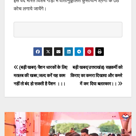
इस वंदे भारत विशेष गाड़ी में वातानुकूलित कुर्सीयान श्रेणी के 08
कोच लगाये जायेंगे।
Post
(बड़ी खबर) पेंशन धारकों के लिए
बड़ी खबर(उत्तराखंड) सहकर्मी को
मतलब की खबर,जल्द करें यह काम
किराए का कमरा दिखाया और कमरे
navigation
नहीं तो बंद हो सकती है पेंशन ।।।
में कर दिया बलात्कार।।