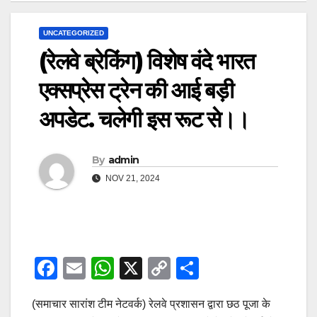
UNCATEGORIZED
(रेलवे ब्रेकिंग) विशेष वंदे भारत
एक्सप्रेस ट्रेन की आई बड़ी
अपडेट. चलेगी इस रूट से।।
By
admin
NOV 21, 2024
F
E
W
X
C
S
a
m
h
o
h
(समाचार सारांश टीम नेटवर्क) रेलवे प्रशासन द्वारा छठ पूजा के
c
ail
at
p
ar