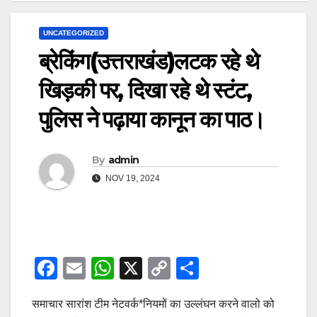
UNCATEGORIZED
ब्रेकिंग(उत्तराखंड)लटक रहे थे
खिड़की पर, दिखा रहे थे स्टंट,
पुलिस ने पढ़ाया कानून का पाठ।
By
admin
NOV 19, 2024
F
E
W
X
C
S
a
m
h
o
h
समाचार सारांश टीम नेटवर्क*नियमों का उल्लंघन करने वालो को
c
ail
at
p
ar