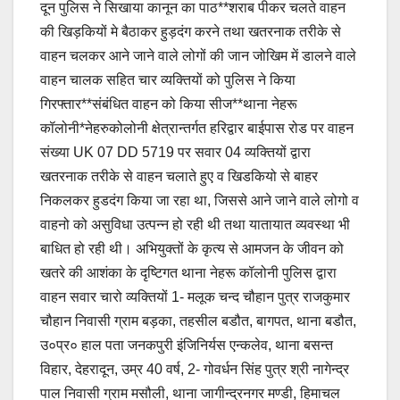
दून पुलिस ने सिखाया कानून का पाठ**शराब पीकर चलते वाहन
e
s
y
e
की खिड़कियों मे बैठाकर हुड़दंग करने तथा खतरनाक तरीके से
b
A
Li
वाहन चलकर आने जाने वाले लोगों की जान जोखिम में डालने वाले
o
p
n
वाहन चालक सहित चार व्यक्तियों को पुलिस ने किया
o
p
k
गिरफ्तार**संबंधित वाहन को किया सीज**थाना नेहरू
कॉलोनी*नेहरुकोलोनी क्षेत्रान्तर्गत हरिद्वार बाईपास रोड पर वाहन
k
संख्या UK 07 DD 5719 पर सवार 04 व्यक्तियों द्वारा
खतरनाक तरीके से वाहन चलाते हुए व खिडकियो से बाहर
निकलकर हुडदंग किया जा रहा था, जिससे आने जाने वाले लोगो व
वाहनो को असुविधा उत्पन्न हो रही थी तथा यातायात व्यवस्था भी
बाधित हो रही थी। अभियुक्तों के कृत्य से आमजन के जीवन को
खतरे की आशंका के दृष्टिगत थाना नेहरू कॉलोनी पुलिस द्वारा
वाहन सवार चारो व्यक्तियों 1- मलूक चन्द चौहान पुत्र राजकुमार
चौहान निवासी ग्राम बड़का, तहसील बडौत, बागपत, थाना बडौत,
उ०प्र० हाल पता जनकपुरी इंजिनिर्यस एन्कलेव, थाना बसन्त
विहार, देहरादून, उम्र 40 वर्ष, 2- गोवर्धन सिंह पुत्र श्री नागेन्द्र
पाल निवासी ग्राम मसौली, थाना जागीन्द्रनगर मण्डी, हिमाचल