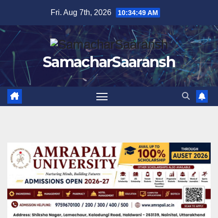
Skip
Fri. Aug 7th, 2026
10:34:50 AM
to
content
SamacharSaaransh