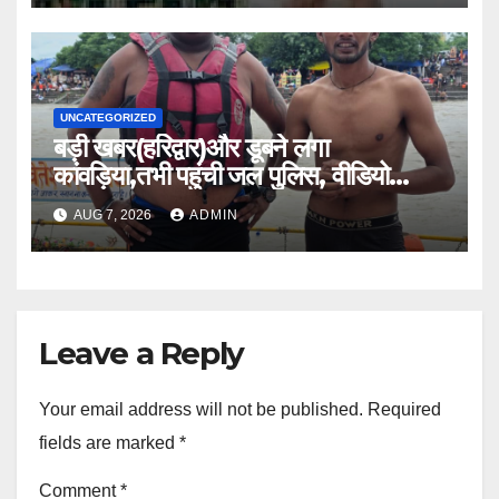
UNCATEGORIZED
बड़ी खबर(हरिद्वार)और डूबने लगा
कांवड़िया,तभी पहुंची जल पुलिस, वीडियो
वायरल।।
AUG 7, 2026
ADMIN
Leave a Reply
Your email address will not be published.
Required
fields are marked
*
Comment
*