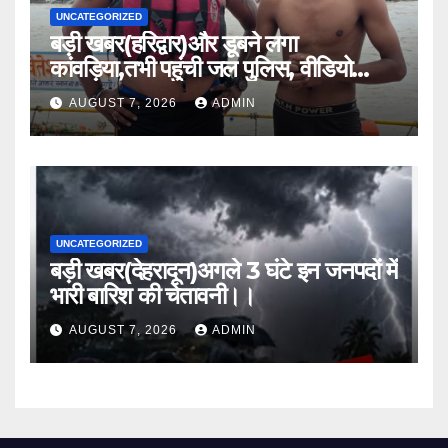
UNCATEGORIZED
बड़ी खबर(हरिद्वार)और डूबने लगा
कांवड़िया,तभी पहुंची जल पुलिस, वीडियो
वायरल।।
AUGUST 7, 2026
ADMIN
UNCATEGORIZED
बड़ी खबर(देहरादून)अगले 3 घंटे इन जनपदों में
भारी बारिश की चेतावनी।।
AUGUST 7, 2026
ADMIN