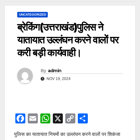
UNCATEGORIZED
ब्रेकिंग(उत्तराखंड)पुलिस ने
यातायात उल्लंघन करने वालों पर
करी बड़ी कार्यवाही।
By
admin
NOV 19, 2024
F
E
W
X
C
S
a
m
h
o
h
पुलिस का यातायात नियमों का उल्लंघन करने वालों पर शिकंजा
c
ail
at
p
ar