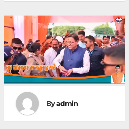
By
admin