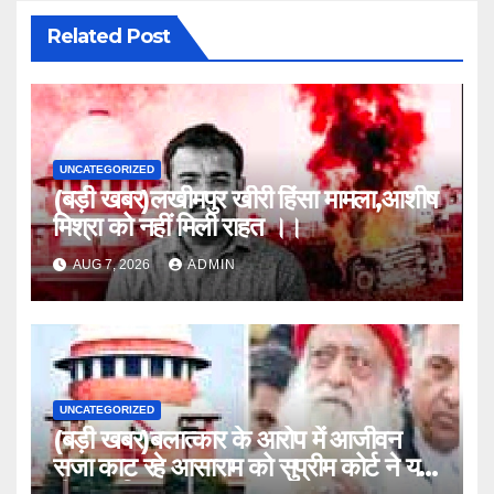
Related Post
UNCATEGORIZED
(बड़ी खबर)लखीमपुर खीरी हिंसा मामला,आशीष
मिश्रा को नहीं मिली राहत ।।
AUG 7, 2026
ADMIN
UNCATEGORIZED
(बड़ी खबर)बलात्कार के आरोप में आजीवन
सजा काट रहे आसाराम को सुप्रीम कोर्ट ने यह