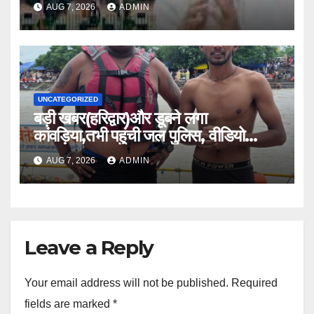
दी अनुमति।।
AUG 7, 2026
ADMIN
UNCATEGORIZED
बड़ी खबर(हरिद्वार)और डूबने लगा
कांवड़िया,तभी पहुंची जल पुलिस, वीडियो
वायरल।।
AUG 7, 2026
ADMIN
Leave a Reply
Your email address will not be published.
Required
fields are marked
*