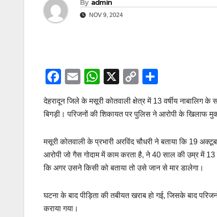
By
admin
NOV 9, 2024
F
E
W
X
C
S
a
m
h
o
h
देहरादून जिले के मसूरी कोतवाली क्षेत्र में 13 वर्षीय नाबाल
c
ail
at
p
ar
बिगड़ी। परिजनों की शिकायत पर पुलिस ने आरोपी के खिलाफ मुक
e
s
y
e
b
A
Li
मसूरी कोतवाली के प्रभारी अरविंद चौधरी ने बताया कि 19 अक्टू
o
p
n
आरोपी जो गैस गोदाम में काम करता है, ने 40 साल की उम्र में 1
o
p
k
कि अगर उसने किसी को बताया तो उसे जान से मार डालेगा।
k
घटना के बाद पीड़िता की तबीयत खराब हो गई, जिसके बाद परिजनों 
कराया गया।