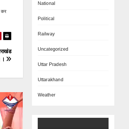
National
ज कर
Political
Railway
Uncategorized
्तराखंड
 ।।
Uttar Pradesh
Uttarakhand
Weather