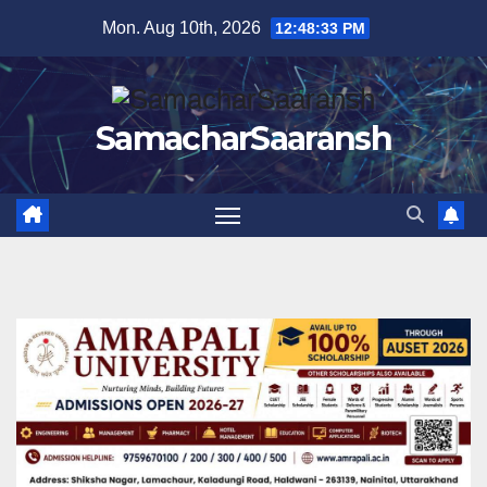
Skip
Mon. Aug 10th, 2026
12:48:33 PM
to
content
SamacharSaaransh