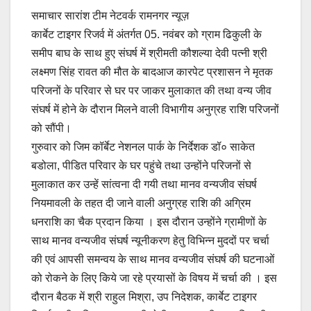
a
m
h
o
h
समाचार सारांश टीम नेटवर्क रामनगर न्यूज़
c
ail
at
p
ar
कार्बेट टाइगर रिजर्व में अंतर्गत 05. नवंबर को ग्राम ढिकुली के
e
s
y
e
समीप बाघ के साथ हुए संघर्ष में श्रीमती कौशल्या देवी पत्नी श्री
b
A
Li
लक्ष्मण सिंह रावत की मौत के बादआज कारपेट प्रशासन ने मृतक
o
p
n
परिजनों के परिवार से घर पर जाकर मुलाकात की तथा वन्य जीव
o
p
k
संघर्ष में होने के दौरान मिलने वाली विभागीय अनुग्रह राशि परिजनों
को सौंपी।
k
गुरुवार को जिम कॉर्बेट नेशनल पार्क के निर्देशक डॉ० साकेत
बडोला, पीडित परिवार के घर पहुंचे तथा उन्होंने परिजनों से
मुलाकात कर उन्हें सांत्वना दी गयी तथा मानव वन्यजीव संघर्ष
नियमावली के तहत दी जाने वाली अनुग्रह राशि की अग्रिम
धनराशि का चैक प्रदान किया । इस दौरान उन्होंने ग्रामीणों के
साथ मानव वन्यजीव संघर्ष न्यूनीकरण हेतु विभिन्न मुददों पर चर्चा
की एवं आपसी समन्वय के साथ मानव वन्यजीव संघर्ष की घटनाओं
को रोकने के लिए किये जा रहे प्रयासों के विषय में चर्चा की । इस
दौरान बैठक में श्री राहुल मिश्रा, उप निदेशक, कार्बेट टाइगर