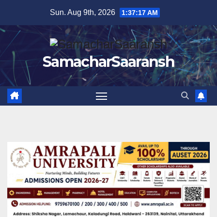
Skip
Sun. Aug 9th, 2026
1:37:18 AM
to
content
SamacharSaaransh