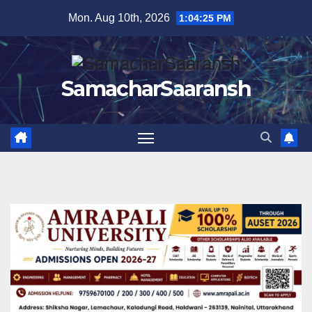
Skip
Mon. Aug 10th, 2026
1:04:26 PM
to
content
SamacharSaaransh