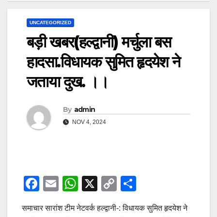
UNCATEGORIZED
बड़ी खबर(हल्द्वानी) मर्चुला बस
हादसा.विधायक सुमित हृदयेश ने
जताया दुख. ।।
By
admin
NOV 4, 2024
F
E
W
X
C
S
a
m
h
o
h
समाचार सारांश टीम नेटवर्क हल्द्वानी-: विधायक सुमित हृदयेश ने
c
ail
at
p
ar