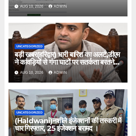
AUG 10, 2026
ADMIN
UNCATEGORIZED
बड़ी खबर(हरिद्वार) भारी बारिश का अलर्ट,डीएम
ने कांवड़ियों से गंगा घाटों पर सतर्कता बरतने
की करी अपील ।
AUG 10, 2026
ADMIN
UNCATEGORIZED
(Haldwani)नशीले इंजेक्शनों की तस्करी में
चार गिरफ्तार, 25 इंजेक्शन बरामद ।