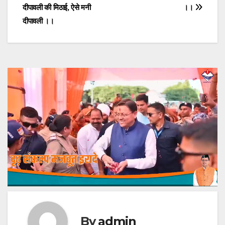
navigation
दीपावली की मिठाई, ऐसे मनी
।।
दीपावली ।।
By
admin