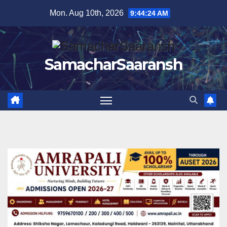
Skip
Mon. Aug 10th, 2026
9:44:25 AM
to
content
SamacharSaaransh