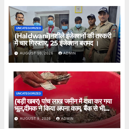
UNCATEGORIZED
(Haldwani)नशीले इंजेक्शनों की तस्करी
में चार गिरफ्तार, 25 इंजेक्शन बरामद ।
AUGUST 10, 2026
ADMIN
UNCATEGORIZED
(बड़ी खबर) पांच लाख जमीन में दावा कर गया
भूल,दीमक ने किया अपना काम, बैंक से भी
लौटा हताश ।।
AUGUST 9, 2026
ADMIN