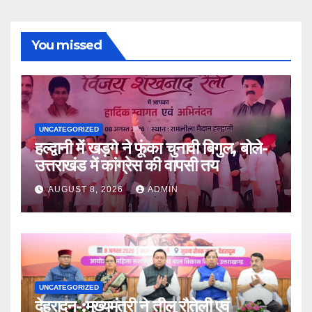
You missed
UNCATEGORIZED
हल्द्वानी में खड़गे ने फूंका चुनावी बिगुल, बोले-
उत्तराखंड में कांग्रेस की वापसी तय
AUGUST 8, 2026
ADMIN
UNCATEGORIZED
देहरादून-:मुख्यमंत्री ने तीलू रौतेली एवं