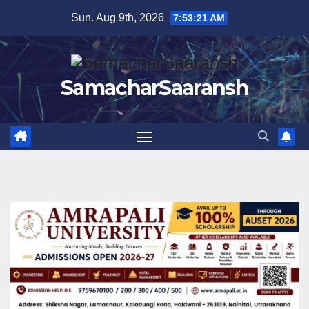
Skip
Sun. Aug 9th, 2026
7:53:22 AM
to
content
SamacharSaaransh