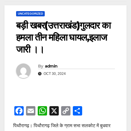
UNCATEGORIZED
बड़ी खबर(उत्तराखंड)गुलदार का
हमला तीन महिला घायल,इलाज
जारी ।।
By
admin
OCT 30, 2024
F
E
W
X
C
S
a
m
h
o
h
पिथौरागढ़। पिथौरागढ़ जिले के ग्राम सभा सलकोट में बुधवार
c
ail
at
p
ar