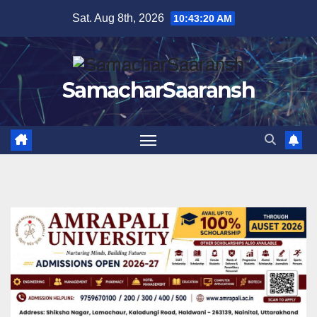
Skip
Sat. Aug 8th, 2026
10:43:21 AM
to
content
SamacharSaaransh