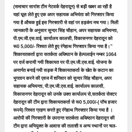
a
m
h
o
h
(समाचार सारांश टीम नेटवर्क देहरादून) से बड़ी खबर आ रही है
c
ail
at
p
ar
यहां घूस लेते हुए एक अपर सहायक अभियंता को गिरफ्तार किया
e
s
y
e
गया है औचक हुई इस गिरफ्तारी से वहां पर हड़कंप मच गया। मिली
b
A
Li
जानकारी के अनुसार सुन्दर सिंह चौहान, अपर सहायक अभियन्ता,
o
p
n
पी.एम.जी.एस.वाई. कार्यालय कालसी, विकासनगर देहरादून को
o
p
k
रू0 5,000/- रिश्वत लेते हुए रंगेहाथ गिरफ्तार किया गया है।”
शिकायतकर्ता द्वारा सतर्कता अधिष्ठान के हेल्पलाईन नम्बर 1064
k
पर दर्ज करायी गयी शिकायत पर पी.एम.जी.एस.वाई. योजना के
अन्तर्गत बनाई गयी सड़क में शिकायतकर्ता के खेत के कटान का
भुगतान करने की एवज में शनिवार को सुन्दर सिंह चौहान, अपर
सहायक अभियन्ता, पी.एम.जी.एस.वाई. कार्यालय कालसी,
विकासनगर देहरादून को उनके उक्त कार्यालय से,सतर्कता सेक्टर
देहरादून की टीम द्वारा शिकायतकर्ता से रू0 5,000/-( पॉच हजार
रूपये) रिश्वत ग्रहण करते हुए रंगेहाथ गिरफ्तार किया गया है ।
आरोपी की गिरफ्तारी के उपरान्त सतर्कता अधिष्ठान देहरादून की
टीम द्वारा अभियुक्त के आवास की तलाशी व अन्य स्थानों पर चल-