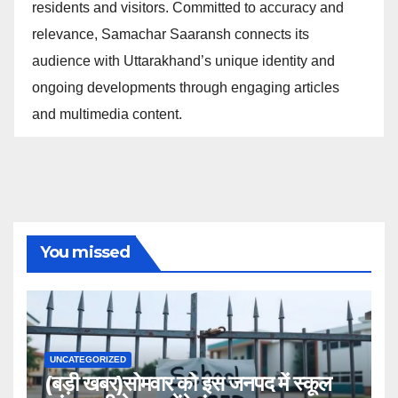
residents and visitors. Committed to accuracy and
relevance, Samachar Saaransh connects its
audience with Uttarakhand’s unique identity and
ongoing developments through engaging articles
and multimedia content.
You missed
UNCATEGORIZED
(बड़ी खबर)सोमवार को इस जनपद में स्कूल