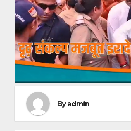
By
admin