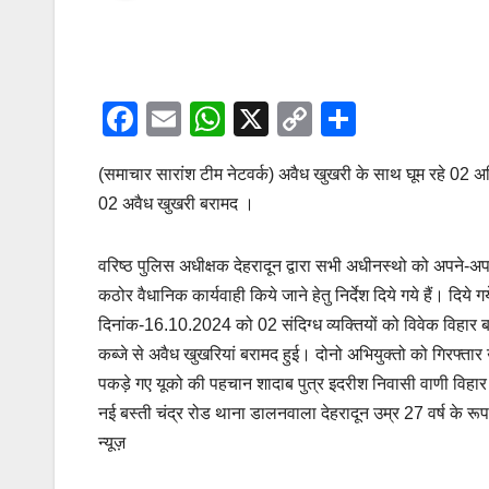
F
E
W
X
C
S
a
m
h
o
h
(समाचार सारांश टीम नेटवर्क) अवैध खुखरी के साथ घूम रहे 02 अभ
c
ail
at
p
ar
02 अवैध खुखरी बरामद ।
e
s
y
e
b
A
Li
वरिष्ठ पुलिस अधीक्षक देहरादून द्वारा सभी अधीनस्थो को अपने-अपने क
o
p
n
कठोर वैधानिक कार्यवाही किये जाने हेतु निर्देश दिये गये हैं। दिये गये
o
p
k
दिनांक-16.10.2024 को 02 संदिग्ध व्यक्तियों को विवेक विहार ब
k
कब्जे से अवैध खुखरियां बरामद हुई। दोनो अभियुक्तो को गिरफ्तार उ
पकड़े गए यूको की पहचान शादाब पुत्र इदरीश निवासी वाणी विहार 
नई बस्ती चंद्र रोड थाना डालनवाला देहरादून उम्र 27 वर्ष के रूप 
न्यूज़