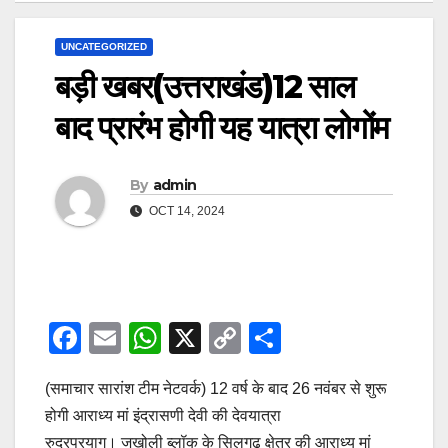
UNCATEGORIZED
बड़ी खबर(उत्तराखंड)12 साल
बाद प्रारंभ होगी यह यात्रा लोगोंम
By
admin
OCT 14, 2024
F
E
W
X
C
S
a
m
h
o
h
(समाचार सारांश टीम नेटवर्क) 12 वर्ष के बाद 26 नवंबर से शुरू
c
ail
at
p
ar
होगी आराध्य मां इंद्रासणी देवी की देवयात्रा
e
s
y
e
रुद्रप्रयाग। जखोली ब्लॉक के सिलगढ़ क्षेत्र की आराध्य मां