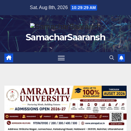
Skip
Sat. Aug 8th, 2026
10:29:30 AM
to
content
SamacharSaaransh