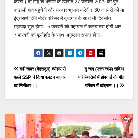
करेगी। दो माह के भ्रमण के उपरांत 27 जनवरी 2025 को पुनः
कंडाली गांव पहुंचेगी और घर-घर भ्रमण करेगी। 30 जनवरी को मां
इंद्रासणी देवी मंदिर परिसर में कुंडगज के साथ नौ दिवसीय
महायज्ञ शुरू होगा। 6 फरवरी को महायज्ञ में जलयात्रा होगी और
7 फरवरी को पूर्णाहुति के साथ अनुष्ठान संपन्न होगा।
Post
बड़ी खबर (देहरादून) त्योहार से
दु खद (उत्तराखंड) संदिग्ध
पहले SSP ने किया पलटन बाजार
परिस्थितियों में होमगार्ड की मौत
navigation
का निरीक्षण।।
परिवार में कोहराम ।।