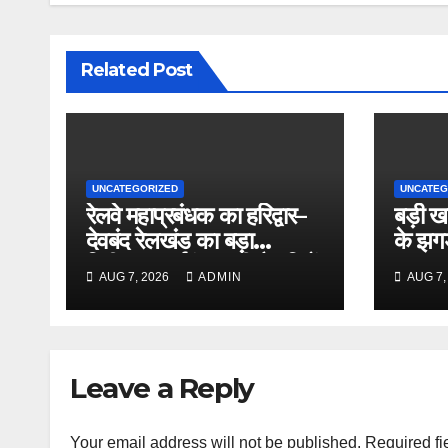
Related Post
UNCATEGORIZED
UNCATEG
रेलवे महाप्रबंधक का हरिद्वार–
बड़ी ख
देवबंद रेलखंड का बड़ा
के झगड़
निरीक्षण, अर्धकुंभ- की तैयारियों
फायदा
AUG 7, 2026
ADMIN
AUG 7,
का लिया जायजा
Leave a Reply
Your email address will not be published.
Required fi