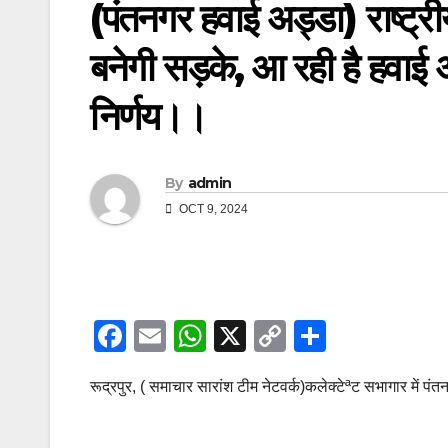
(पंतनगर हवाई अड्डा) राष्ट्रीय
बनेगी सड़के, आ रही है हवाई अ
निर्णय।।
By
admin
OCT 9, 2024
F
E
W
X
C
S
a
m
h
o
h
रूद्रपुर, ( समाचार सारांश टीम नेटवर्क)कलेक्टेªट सभागार में पंत
c
ail
at
p
ar
e
s
y
e