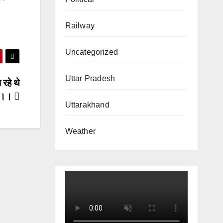
Railway
Uncategorized
Uttar Pradesh
रहे थे
त ।।
Uttarakhand
Weather