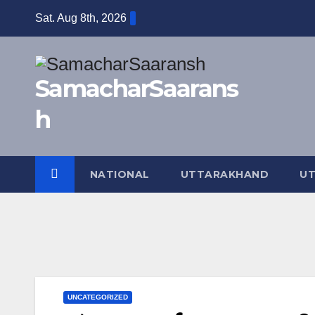
Skip
Sat. Aug 8th, 2026
to
content
SamacharSaarans
h
NATIONAL
UTTARAKHAND
UT
UNCATEGORIZED