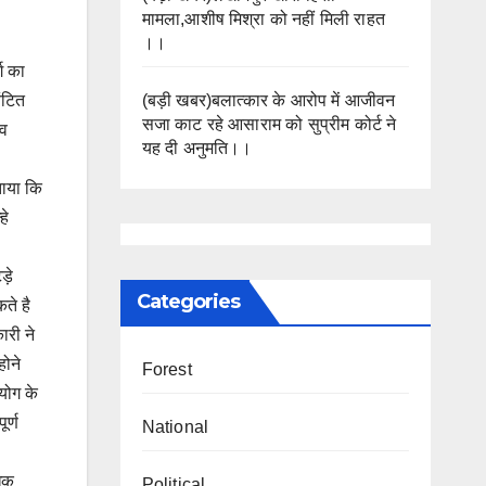
मामला,आशीष मिश्रा को नहीं मिली राहत
।।
ग का
(बड़ी खबर)बलात्कार के आरोप में आजीवन
ंटित
सजा काट रहे आसाराम को सुप्रीम कोर्ट ने
 व
यह दी अनुमति।।
ताया कि
हे
ेड़े
Categories
ते है
ारी ने
होने
Forest
योग के
र्ण
National
्धक
Political