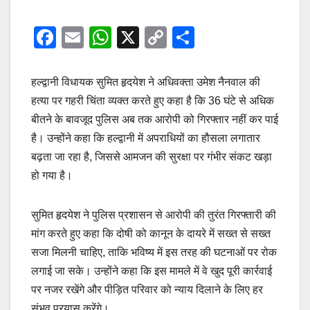
F
E
W
X
C
S
a
m
h
o
h
c
ail
at
p
ar
हल्द्वानी विधायक सुमित हृदयेश ने अधिवक्ता उमेश नैनवाल की
e
s
y
e
हत्या पर गहरी चिंता व्यक्त करते हुए कहा है कि 36 घंटे से अधिक
बीतने के बावजूद पुलिस अब तक आरोपी को गिरफ्तार नहीं कर पाई
b
A
Li
है। उन्होंने कहा कि हल्द्वानी में अपराधियों का हौसला लगातार
o
p
n
बढ़ता जा रहा है, जिससे आमजन की सुरक्षा पर गंभीर संकट खड़ा
o
p
k
हो गया है।
k
सुमित हृदयेश ने पुलिस प्रशासन से आरोपी की तुरंत गिरफ्तारी की
मांग करते हुए कहा कि दोषी को कानून के दायरे में सख्त से सख्त
सजा मिलनी चाहिए, ताकि भविष्य में इस तरह की घटनाओं पर रोक
लगाई जा सके। उन्होंने कहा कि इस मामले में वे खुद पूरी कार्रवाई
पर नजर रखेंगे और पीड़ित परिवार को न्याय दिलाने के लिए हर
संभव प्रयास करेंगे।