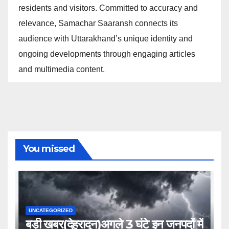
residents and visitors. Committed to accuracy and
relevance, Samachar Saaransh connects its
audience with Uttarakhand’s unique identity and
ongoing developments through engaging articles
and multimedia content.
You missed
UNCATEGORIZED
बड़ी खबर(देहरादून)अगले 3 घंटे इन जनपदों में