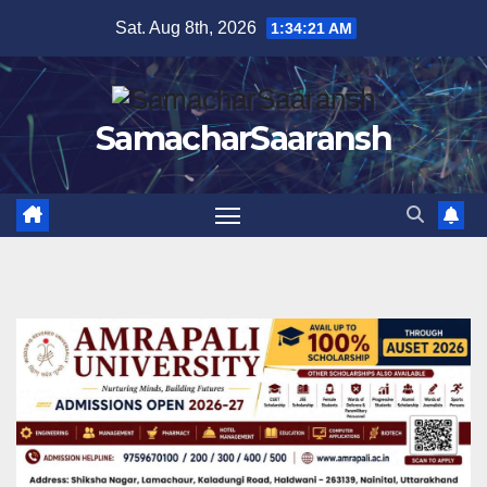
Skip
Sat. Aug 8th, 2026
1:34:22 AM
to
content
SamacharSaaransh