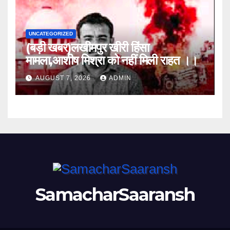
UNCATEGORIZED
(बड़ी खबर)लखीमपुर खीरी हिंसा
मामला,आशीष मिश्रा को नहीं मिली राहत ।।
AUGUST 7, 2026
ADMIN
SamacharSaaransh