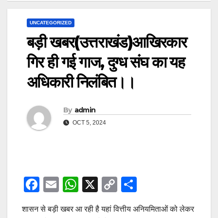
UNCATEGORIZED
बड़ी खबर(उत्तराखंड)आखिरकार
गिर ही गई गाज, दुग्ध संघ का यह
अधिकारी निलंबित।।
By
admin
OCT 5, 2024
F
E
W
X
C
S
a
m
h
o
h
शासन से बड़ी खबर आ रही है यहां वित्तीय अनियमिताओं को लेकर
c
ail
at
p
ar