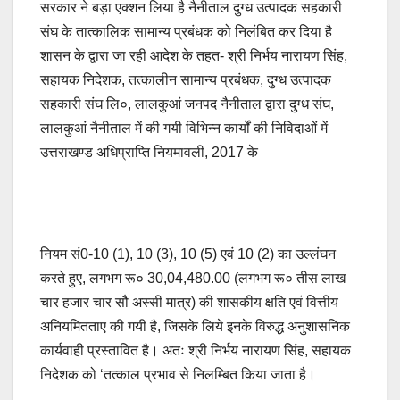
सरकार ने बड़ा एक्शन लिया है नैनीताल दुग्ध उत्पादक सहकारी
e
s
y
e
संघ के तात्कालिक सामान्य प्रबंधक को निलंबित कर दिया है
b
A
Li
शासन के द्वारा जा रही आदेश के तहत- श्री निर्भय नारायण सिंह,
o
p
n
सहायक निदेशक, तत्कालीन सामान्य प्रबंधक, दुग्ध उत्पादक
o
p
k
सहकारी संघ लि०, लालकुआं जनपद नैनीताल द्वारा दुग्ध संघ,
लालकुआं नैनीताल में की गयी विभिन्न कार्यों की निविदाओं में
k
उत्तराखण्ड अधिप्राप्ति नियमावली, 2017 के
नियम सं0-10 (1), 10 (3), 10 (5) एवं 10 (2) का उल्लंघन
करते हुए, लगभग रू० 30,04,480.00 (लगभग रू० तीस लाख
चार हजार चार सौ अस्सी मात्र) की शासकीय क्षति एवं वित्तीय
अनियमितताए की गयी है, जिसके लिये इनके विरुद्ध अनुशासनिक
कार्यवाही प्रस्तावित है। अतः श्री निर्भय नारायण सिंह, सहायक
निदेशक को ‘तत्काल प्रभाव से निलम्बित किया जाता है।