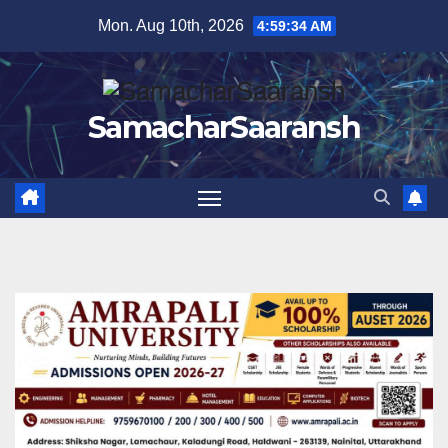
Skip
Mon. Aug 10th, 2026
4:59:35 AM
to
content
SamacharSaaransh