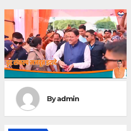
By
admin