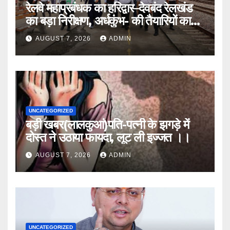
रेलवे महाप्रबंधक का हरिद्वार–देवबंद रेलखंड
का बड़ा निरीक्षण, अर्धकुंभ- की तैयारियों का
लिया जायजा
AUGUST 7, 2026
ADMIN
UNCATEGORIZED
बड़ी खबर(लालकुआं)पति-पत्नी के झगड़े में
दोस्त ने उठाया फायदा, लूट ली इज्जत ।।
AUGUST 7, 2026
ADMIN
UNCATEGORIZED