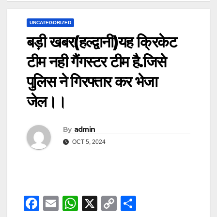
UNCATEGORIZED
बड़ी खबर(हल्द्वानी)यह क्रिकेट
टीम नही गैंगस्टर टीम है.जिसे
पुलिस ने गिरफ्तार कर भेजा
जेल।।
By
admin
OCT 5, 2024
F
E
W
X
C
S