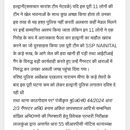
a
m
h
o
h
हल्द्वानी(समाचार सारांश टीम नेटवर्क) यदि इस पूरी 11 लोगों की
c
ail
at
p
ar
टीम ने खेल भावनाओं के साथ कुछ अच्छा किया होता तो उनका
e
s
y
e
इस तरह से यह हश्र पुलिस नहीं करती अलबत्ता कहीं मेडल मिलने
b
A
Li
पर इन्हें सम्मानित अवश्य किया जाता लेकिन इन 11 लोगों ने एक
o
p
n
गिरोह के रूप में अराजकता फैला कर हल्द्वानी का माहौल खराब
o
p
k
करने का जो दुस्साहस किया उस पूरी टीम को SSP NAINITAL
के कड़े रूख, के आगे जेल की हवा खानी ही पड़ी तथा आईटीआई
k
गैंग के विरुद्ध बड़ी कार्यवाही करते हुए उन्हें गैंगस्टर की धाराओं में
निरुद्ध कर उनका असली जगह पहुंचा दिया गया।
वरिष्ठ पुलिस अधीक्षक प्रहलाद नारायण मीणा के कड़े तेवरों के
बाद इस पूरी घटना कम को लेकर हल्द्वानी पुलिस लगातार दविश दे
रही थी
तथा थाना काठगोदाम पर* पंजीकृत
मु0अ0सं0 44/2024 धारा
2/3 गैंगस्टर अधि0 बनाम अंकित जायसवाल आदि
से सम्बन्धित
वांछित अभि0गणो की गिरफ्तारी हेतु विवेचक प्रभारी निरीक्षक
लालकुंआ द्वारा अन्तर्गत धारा 55 सीआरपीसी नोटिस थानाध्यक्ष