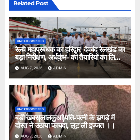
Related Post
UNCATEGORIZED
रेलवे महाप्रबंधक का हरिद्वार–देवबंद रेलखंड का
बड़ा निरीक्षण, अर्धकुंभ- की तैयारियों का लिया
जायजा
AUG 7, 2026
ADMIN
UNCATEGORIZED
बड़ी खबर(लालकुआं)पति-पत्नी के झगड़े में
दोस्त ने उठाया फायदा, लूट ली इज्जत ।।
AUG 7, 2026
ADMIN