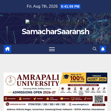
Skip
Fri. Aug 7th, 2026
9:41:10 PM
to
content
SamacharSaaransh