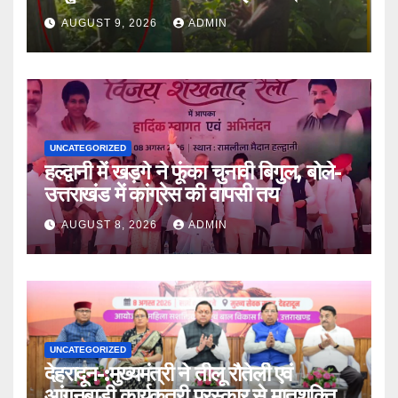
AUGUST 9, 2026
ADMIN
UNCATEGORIZED
हल्द्वानी में खड़गे ने फूंका चुनावी बिगुल, बोले-
उत्तराखंड में कांग्रेस की वापसी तय
AUGUST 8, 2026
ADMIN
UNCATEGORIZED
देहरादून-:मुख्यमंत्री ने तीलू रौतेली एवं
आंगनबाड़ी कार्यकत्री पुरस्कार से मातृशक्ति