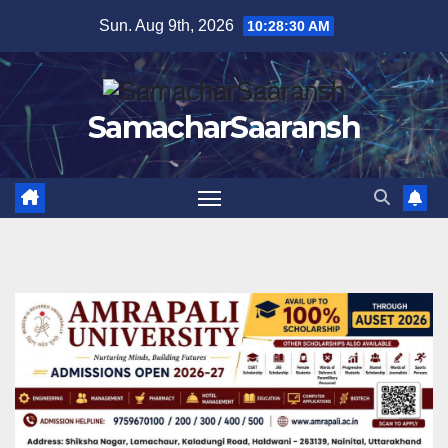
Skip
Sun. Aug 9th, 2026
10:28:31 AM
to
content
SamacharSaaransh