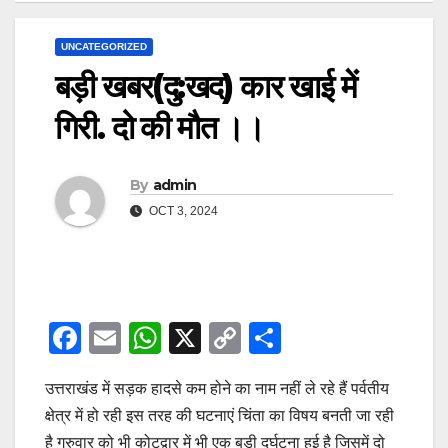
UNCATEGORIZED
बड़ी खबर(दु:खद) कार खाई में
गिरी. दो की मौत ।।
By
admin
OCT 3, 2024
F
E
W
X
C
S
a
m
h
o
h
उत्तराखंड में सड़क हादसे कम होने का नाम नहीं ले रहे हैं पर्वतीय
c
ail
at
p
ar
क्षेत्र में हो रही इस तरह की घटनाएं चिंता का विषय बनती जा रही
e
s
y
e
है गुरुवार को भी कोटद्वार में भी एक बड़ी दुर्घटना हुई है जिसमें दो