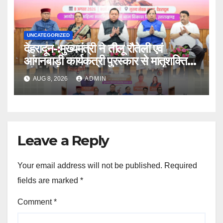
UNCATEGORIZED
देहरादून-:मुख्यमंत्री ने तीलू रौतेली एवं
आंगनबाड़ी कार्यकत्री पुरस्कार से मातृशक्ति
को किया सम्मानित
AUG 8, 2026
ADMIN
Leave a Reply
Your email address will not be published.
Required
fields are marked
*
Comment
*