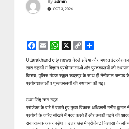
By
admin
OCT 3, 2024
F
E
W
X
C
S
a
m
h
o
h
Uttarakhand city news नेस्ले इंडिया और अगस्त इंटरनेशनल फाउं
c
ail
at
p
ar
सात स्कूलों में विज्ञान प्रयोगशालाओं और पुस्तकालयों की स्
e
s
y
e
किच्छा, पुलिस मॉडम स्कूल रूद्रपुर के साथ ही नैनीताल जनपद
b
A
Li
प्रयोगशालाओं व पुस्तकालयों की स्थापना की गई।
o
p
n
o
p
k
उधम सिंह नगर न्यूज़
k
प्रोजेक्ट के बारे में बताते हुए मुख्य विकास अधिकारी मनीष कुम
प्रयोगों के जरिए सीखने में मदद करते हैं और उनकी पढ़ने की आदत को 
सकारात्मक असर पड़ेगा। उत्तराखंड में प्रोजेक्ट जिज्ञासा के लॉन्च 