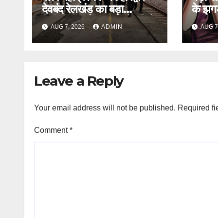
देवबंद रेलखंड का बड़ा
के झगड़
निरीक्षण, अर्धकुंभ- की तैयारियों
फायदा
AUG 7, 2026
ADMIN
AUG 7
का लिया जायजा
Leave a Reply
Your email address will not be published.
Required fi
Comment
*