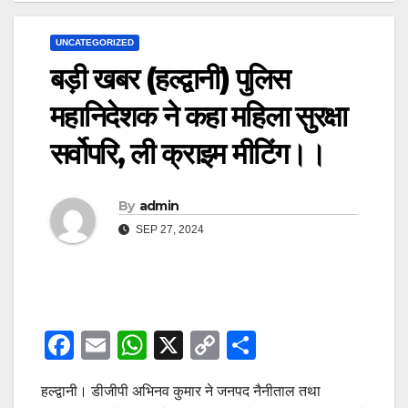
UNCATEGORIZED
बड़ी खबर (हल्द्वानी) पुलिस
महानिदेशक ने कहा महिला सुरक्षा
सर्वोपरि, ली क्राइम मीटिंग।।
By
admin
SEP 27, 2024
F
E
W
X
C
S
a
m
h
o
h
हल्द्वानी। डीजीपी अभिनव कुमार ने जनपद नैनीताल तथा
c
ail
at
p
ar