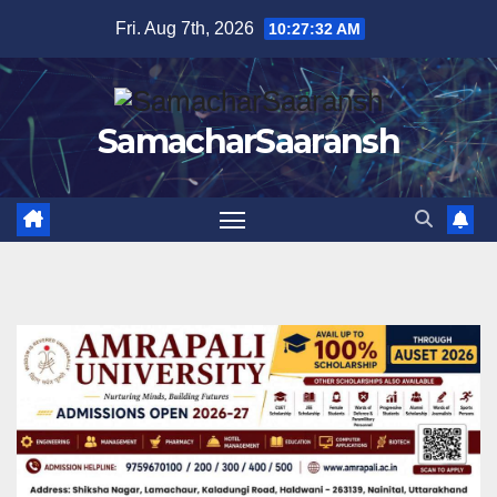
Skip
Fri. Aug 7th, 2026
10:27:33 AM
to
content
SamacharSaaransh