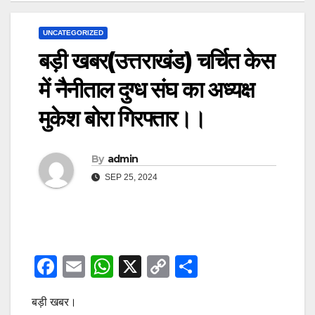
UNCATEGORIZED
बड़ी खबर(उत्तराखंड) चर्चित केस
में नैनीताल दुग्ध संघ का अध्यक्ष
मुकेश बोरा गिरफ्तार।।
By
admin
SEP 25, 2024
F
E
W
X
C
S
a
m
h
o
h
बड़ी खबर।
c
ail
at
p
ar