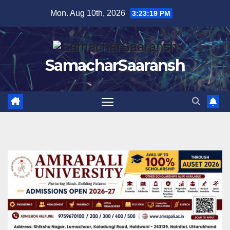
Skip
Mon. Aug 10th, 2026
3:23:20 PM
to
content
SamacharSaaransh