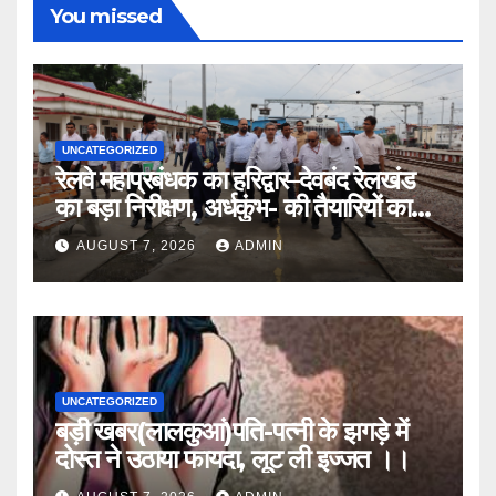
You missed
UNCATEGORIZED
रेलवे महाप्रबंधक का हरिद्वार–देवबंद रेलखंड
का बड़ा निरीक्षण, अर्धकुंभ- की तैयारियों का
लिया जायजा
AUGUST 7, 2026
ADMIN
UNCATEGORIZED
बड़ी खबर(लालकुआं)पति-पत्नी के झगड़े में
दोस्त ने उठाया फायदा, लूट ली इज्जत ।।