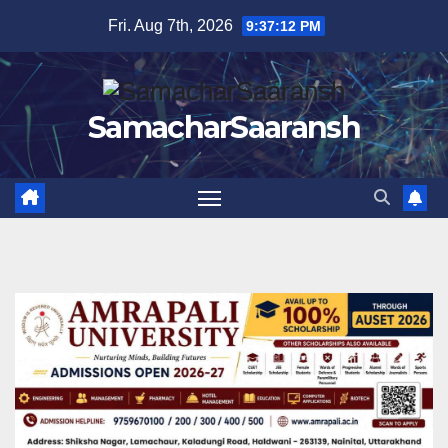
Skip
Fri. Aug 7th, 2026
9:37:13 PM
to
content
SamacharSaaransh