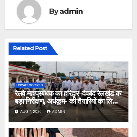
By
admin
Related Post
UNCATEGORIZED
रेलवे महाप्रबंधक का हरिद्वार–देवबंद रेलखंड का
बड़ा निरीक्षण, अर्धकुंभ- की तैयारियों का लिया
जायजा
AUG 7, 2026
ADMIN