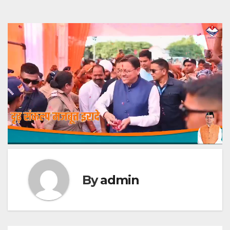
By
admin