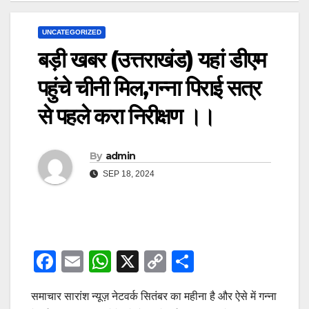
UNCATEGORIZED
बड़ी खबर (उत्तराखंड) यहां डीएम
पहुंचे चीनी मिल,गन्ना पिराई सत्र
से पहले करा निरीक्षण ।।
By
admin
SEP 18, 2024
F
E
W
X
C
S
a
m
h
o
h
समाचार सारांश न्यूज़ नेटवर्क सितंबर का महीना है और ऐसे में गन्ना
c
ail
at
p
ar