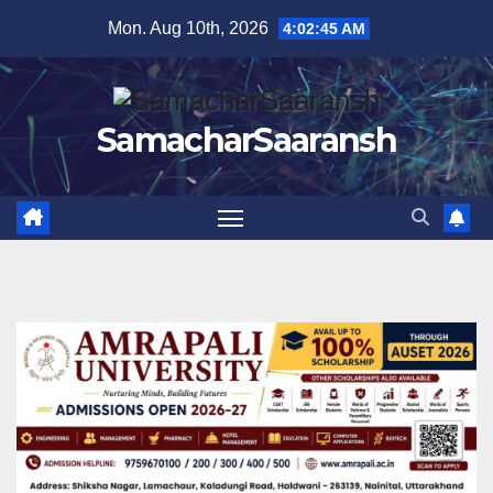
Skip
Mon. Aug 10th, 2026
4:02:46 AM
to
content
SamacharSaaransh