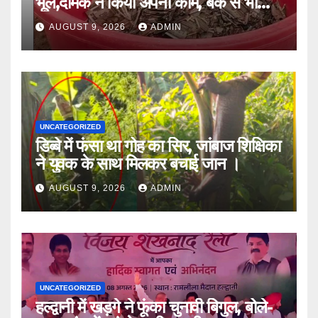
भूल,दीमक ने किया अपना काम, बैंक से भी
लौटा हताश ।।
AUGUST 9, 2026
ADMIN
UNCATEGORIZED
डिब्बे में फंसा था गोह का सिर, जांबाज शिक्षिका
ने युवक के साथ मिलकर बचाई जान ।
AUGUST 9, 2026
ADMIN
UNCATEGORIZED
हल्द्वानी में खड़गे ने फूंका चुनावी बिगुल, बोले-