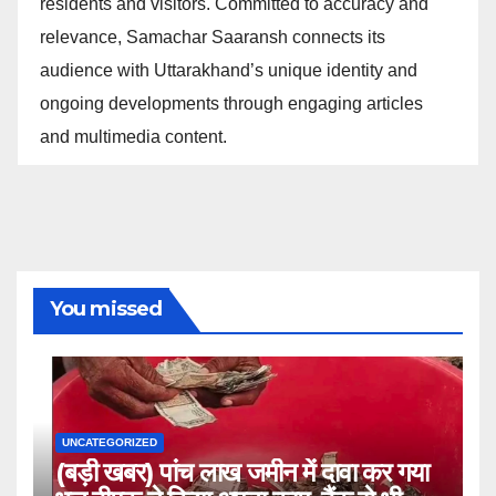
residents and visitors. Committed to accuracy and
relevance, Samachar Saaransh connects its
audience with Uttarakhand’s unique identity and
ongoing developments through engaging articles
and multimedia content.
You missed
UNCATEGORIZED
(बड़ी खबर) पांच लाख जमीन में दावा कर गया