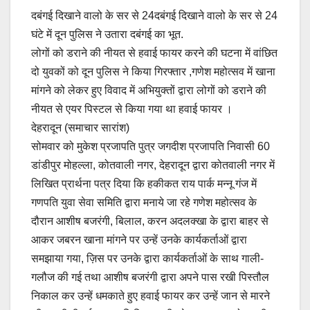
a
m
h
o
h
दबंगई दिखाने वालो के सर से 24दबंगई दिखाने वालो के सर से 24
c
ail
at
p
ar
घंटे में दून पुलिस ने उतारा दबंगई का भूत.
e
s
y
e
लोगों को डराने की नीयत से हवाई फायर करने की घटना में वांछित
b
A
Li
दो युवकों को दून पुलिस ने किया गिरफ्तार ,गणेश महोत्सव में खाना
o
p
n
मांगने को लेकर हुए विवाद में अभियुक्तों द्वारा लोगों को डराने की
o
p
k
नीयत से एयर पिस्टल से किया गया था हवाई फायर ।
देहरादून (समाचार सारांश)
k
सोमवार को मुकेश प्रजापति पुत्र जगदीश प्रजापति निवासी 60
डांडीपुर मोहल्ला, कोतवाली नगर, देहरादून द्वारा कोतवाली नगर में
लिखित प्रार्थना पत्र दिया कि हकीकत राय पार्क मन्नू गंज में
गणपति युवा सेवा समिति द्वारा मनाये जा रहे गणेश महोत्सव के
दौरान आशीष बजरंगी, बिलाल, करन अदलक्खा के द्वारा बाहर से
आकर जबरन खाना मांगने पर उन्हें उनके कार्यकर्ताओं द्वारा
समझाया गया, ज़िस पर उनके द्वारा कार्यकर्ताओं के साथ गाली-
गलौज की गई तथा आशीष बजरंगी द्वारा अपने पास रखी पिस्तौल
निकाल कर उन्हें धमकाते हुए हवाई फायर कर उन्हें जान से मारने