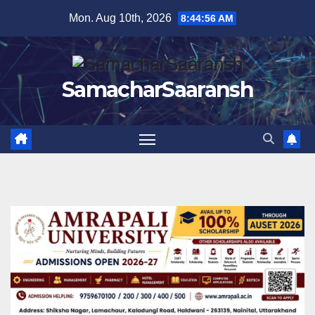
Skip
Mon. Aug 10th, 2026
8:44:57 AM
to
content
SamacharSaaransh