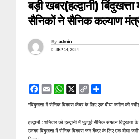
बड़ी खबर(हल्द्वानी) बिंदुखत्ता 
सैनिकों ने सैनिक कल्याण म
By
admin
SEP 14, 2024
F
E
W
X
C
S
a
m
h
o
h
*बिंदुखत्ता में सैनिक विकास केंद्र के लिए एक बीघा जमीन की स्व
c
ail
at
p
ar
e
s
y
e
हल्द्वानी,: शनिवार को हल्द्वानी में भूतपूर्व सैनिक संगठन बिंदुखत
b
A
Li
उनका बिंदुखत्ता में सैनिक विकास जन केंद्र के लिए एक बीघा जमीन
o
p
n