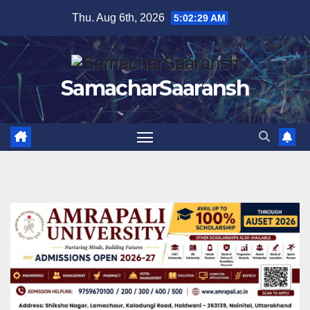
Skip
Thu. Aug 6th, 2026
5:02:30 AM
to
content
SamacharSaaransh