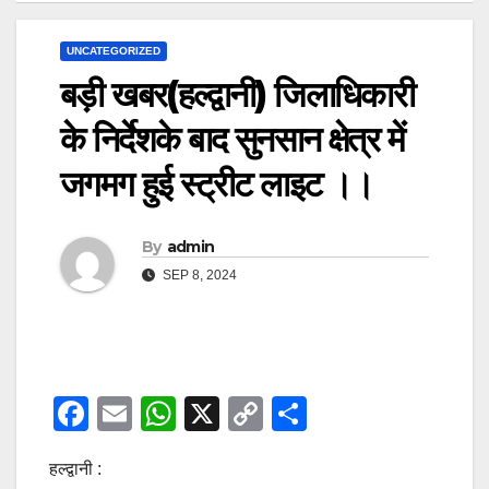
UNCATEGORIZED
बड़ी खबर(हल्द्वानी) जिलाधिकारी
के निर्देशके बाद सुनसान क्षेत्र में
जगमग हुई स्ट्रीट लाइट ।।
By
admin
SEP 8, 2024
F
E
W
X
C
S
a
m
h
o
h
हल्द्वानी :
c
ail
at
p
ar