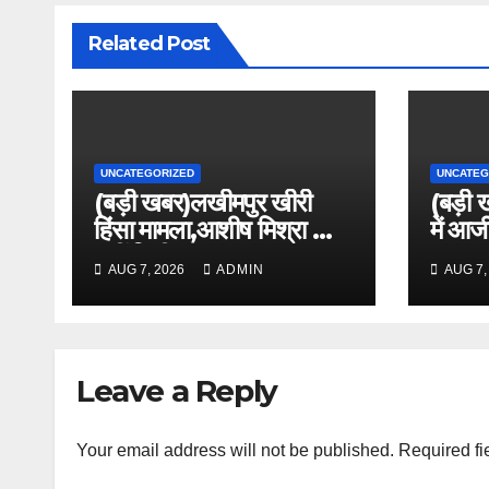
Related Post
UNCATEGORIZED
UNCATEG
(बड़ी खबर)लखीमपुर खीरी
(बड़ी 
हिंसा मामला,आशीष मिश्रा को
में आज
नहीं मिली राहत ।।
आसाराम
AUG 7, 2026
ADMIN
AUG 7,
दी अन
Leave a Reply
Your email address will not be published.
Required fi