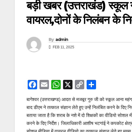
बड़ी खबर (उत्तराखंड) स्कूल न
वायरल,दोनों के निलंबन के निर
By
admin
FEB 11, 2025
F
E
W
X
C
S
a
m
h
o
h
बागेश्वर (उत्तराखण्ड) आदत से मजबूर गुरु जी को स्कूल आना महंग
c
ail
at
p
ar
बाद डीएम ने तत्काल संज्ञान लेते हुए उन्हें निलंबित करने के दिए निर्
e
s
y
e
बताया जाता है कि शराब के नशे में दो शिक्षकों का वीडियो सोशल 
b
A
Li
करने के दिए निर्देश। जिलाधिकारी आशीष भटगांई ने कपकोट क्षेत्र
o
p
n
सोशल मीडिया में वायरल वीडियो का तत्काल संज्ञान लेते हुए मुख्य 