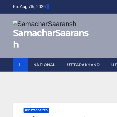
Skip
Fri. Aug 7th, 2026
to
content
SamacharSaarans
h
NATIONAL
UTTARAKHAND
UT
UNCATEGORIZED