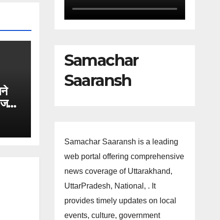
Samachar
Saaransh
ने
ी जल
।
Samachar Saaransh is a leading
web portal offering comprehensive
news coverage of Uttarakhand,
UttarPradesh, National, . It
provides timely updates on local
events, culture, government