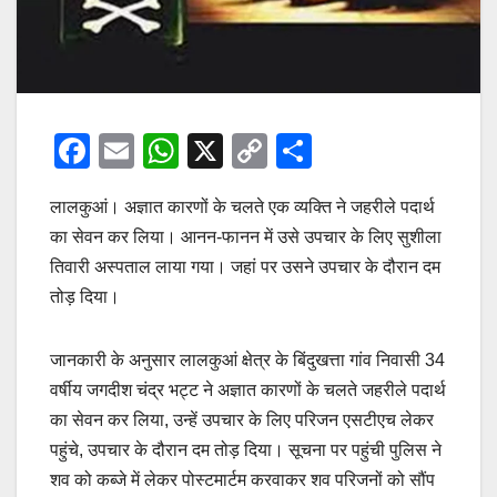
F
E
W
X
C
S
a
m
h
o
h
लालकुआं। अज्ञात कारणों के चलते एक व्यक्ति ने जहरीले पदार्थ
c
ail
at
p
ar
का सेवन कर लिया। आनन-फानन में उसे उपचार के लिए सुशीला
e
s
y
e
तिवारी अस्पताल लाया गया। जहां पर उसने उपचार के दौरान दम
b
A
Li
तोड़ दिया।
o
p
n
o
p
k
जानकारी के अनुसार लालकुआं क्षेत्र के बिंदुखत्ता गांव निवासी 34
k
वर्षीय जगदीश चंद्र भट्ट ने अज्ञात कारणों के चलते जहरीले पदार्थ
का सेवन कर लिया, उन्हें उपचार के लिए परिजन एसटीएच लेकर
पहुंचे, उपचार के दौरान दम तोड़ दिया। सूचना पर पहुंची पुलिस ने
शव को कब्जे में लेकर पोस्टमार्टम करवाकर शव परिजनों को सौंप