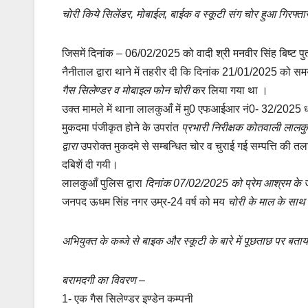
चोरी किये सिलेंडर, मोबाईल, बाईक व स्कूटी संग चोर हुआ गिरफ्ता
k
A
y
a
p
L
r
जिसमें दिनांक – 06/02/2025 को वादी श्री मनवीर सिंह बिष्ट पुत्
p
i
e
नैनीताल द्वारा थाने में तहरीर दी कि दिनांक 21/01/2025 को स
n
गैस सिलेण्डर व मोबाइल फोन चोरी
कर लिया गया था ।
k
उक्त मामले में थाना लालकुआँ में मु0 एफआईआर नं0- 32/2025
मुकदमा पंजीकृत होने के उपरांत
प्रभारी निरीक्षक कोतवाली लालकुआ
द्वारा
उपरोक्त मुकदमे से सम्बन्धित चोर व चुराई गई सम्पत्ति की तला
दबिशें दी गयी।
लालकुआँ पुलिस द्वारा
दिनांक 07/02/2025 को प्रेम आश्रम के 
जनपद ऊधम सिंह नगर उम्र-24 वर्ष को मय
चोरी के माल के साथ 
अभियुक्त के कब्जे से बाइक और स्कूटी के बारे में पूछताछ पर ब
बरामदगी का विवरण –
1- एक गैस सिलेण्डर इण्डेन कम्पनी