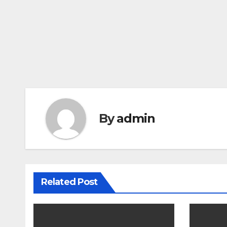
By
admin
Related Post