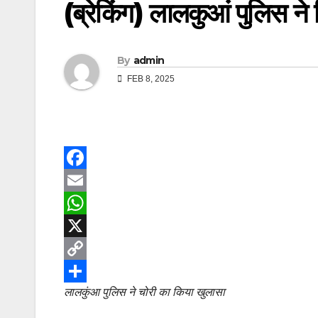
(ब्रेकिंग) लालकुआं पुलिस न
By
admin
FEB 8, 2025
F
a
E
c
m
W
e
a
h
X
b
i
a
C
लालकुंआ पुलिस ने चोरी का किया खुलासा
o
l
t
o
S
o
s
p
h