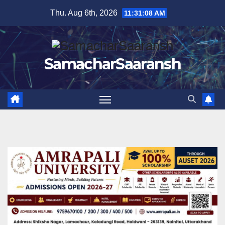
Skip
Thu. Aug 6th, 2026
11:31:09 AM
to
content
SamacharSaaransh