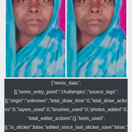
{"remix_data":
[],"remix_entry_point":"challenges","source_tags":
[],"origin":"unknown","total_draw_time":0,"total_draw_actio
ns":0,"layers_used":0,"brushes_used":0,"photos_added":0,
"total_editor_actions":{},"tools_used":
{},"is_sticker":false,"edited_since_last_sticker_save":false,"