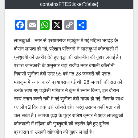
containsFTESticker":false}
F
E
W
X
C
S
a
m
h
o
h
लालकुआं। नगर से प्रयागराज महाकुंभ में गई महिला भगदड़ के
c
ail
at
p
ar
दौरान लापता हो गई, परेशान परिजनों ने लालकुआं कोतवाली में
e
s
y
e
गुमशुदगी की तहरीर देते हुए वृद्धा की खोजबीन की गुहार लगाई है।
b
A
Li
प्राप्त जानकारी के अनुसार यहां राजीव नगर बंगाली कॉलोनी
o
p
n
निवासी सुनीता देवी उम्र 55 वर्ष गत 28 जनवरी की प्रातः
o
p
k
महाकुंभ में स्नान करने प्रयागराज गई थी, 28 जनवरी की रात को
उनके साथ गए पड़ोसी परिवार ने कुंभ में स्नान किया, इस दौरान
k
स्वयं स्नान करने नदी में गई सुनीता देवी गायब हो गई, जिसके साथ
गए लोग 2 दिन तक उसे खोजते रहे। परंतु उसका कहीं पता नहीं
चल सका है। लापता वृद्धा के पुत्र राजेश कुमार ने आज लालकुआं
कोतवाली में महिला की गुमशुदगी की तहरीर देते हुए पुलिस
प्रशासन से उसकी खोजबीन की गुहार लगाई है।