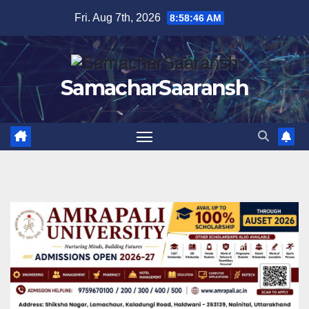
Skip
Fri. Aug 7th, 2026
8:58:47 AM
to
content
SamacharSaaransh