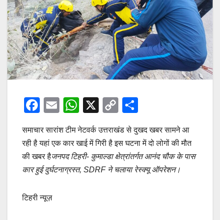
F
E
W
X
C
S
a
m
h
o
h
समाचार सारांश टीम नेटवर्क उत्तराखंड से दुखद खबर सामने आ
c
ail
at
p
ar
रही है यहां एक कार खाई में गिरी है इस घटना में दो लोगों की मौत
e
s
y
e
की खबर है
जनपद टिहरी- कुमाल्डा क्षेत्रांतर्गत आनंद चौक के पास
b
A
Li
कार हुई दुर्घटनाग्रस्त, SDRF ने चलाया रेस्क्यू ऑपरेशन।
o
p
n
o
p
k
टिहरी न्यूज़
k