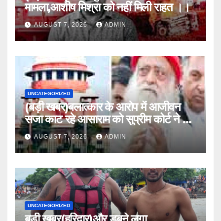
मामला,आशीष मिश्रा को नहीं मिली राहत ।।
AUGUST 7, 2026
ADMIN
UNCATEGORIZED
(बड़ी खबर)बलात्कार के आरोप में आजीवन
सजा काट रहे आसाराम को सुप्रीम कोर्ट ने यह
दी अनुमति।।
AUGUST 7, 2026
ADMIN
UNCATEGORIZED
बड़ी खबर(हरिद्वार)और डूबने लगा