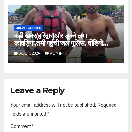
UNCATEGORIZED
बड़ी खबर(हरिद्वार)और डूबने लगा
कांवड़िया,तभी पहुंची जल पुलिस, वीडियो
वायरल।।
AUG 7, 2026
ADMIN
Leave a Reply
Your email address will not be published.
Required
fields are marked
*
Comment
*