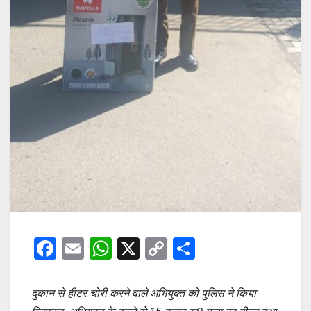
F
E
W
X
C
S
a
m
h
o
h
c
ail
at
p
ar
दुकान से हीटर चोरी करने वाले अभियुक्त को पुलिस ने किया