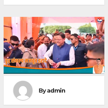
By
admin