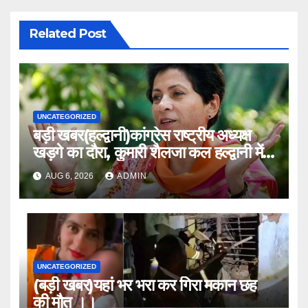
Related Post
UNCATEGORIZED
बड़ी खबर(हल्द्वानी)कांग्रेस राष्ट्रीय अध्यक्ष
खड़गे का दौरा, कुमारी शैलजा कल हल्द्वानी में
।।
AUG 6, 2026
ADMIN
UNCATEGORIZED
(बड़ी खबर)यहां भर भरा कर गिरा मकान छह
की मौत ।।