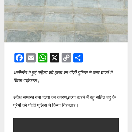
F
E
W
X
C
S
a
m
h
o
h
थलीसैंण में हुई महिला की हत्या का पौड़ी पुलिस ने चन्द घण्टों में
c
ail
at
p
ar
किया पर्दाफाश।
e
s
y
e
b
A
Li
अवैध सम्बन्ध बना हत्या का कारण,हत्या करने में बहु सहित बहु के
o
p
n
प्रेमी को पौडी पुलिस ने किया गिरफ्तार।
o
p
k
k