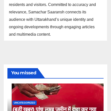
residents and visitors. Committed to accuracy and
relevance, Samachar Saaransh connects its
audience with Uttarakhand’s unique identity and
ongoing developments through engaging articles
and multimedia content.
You missed
UNCATEGORIZED
(बड़ी खबर) पांच लाख जमीन में दावा कर गया