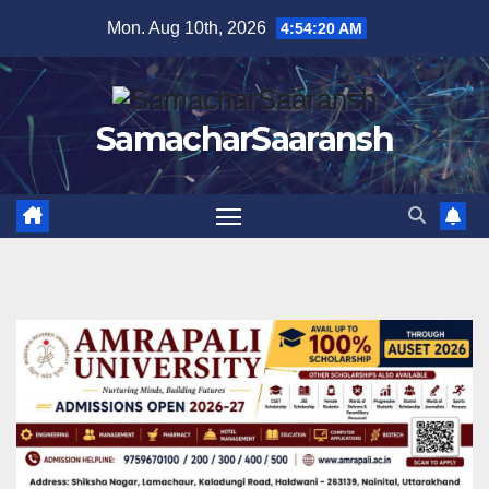
Skip
Mon. Aug 10th, 2026
4:54:21 AM
to
content
SamacharSaaransh