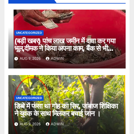
UNCATEGORIZED
(बड़ी खबर) पांच लाख जमीन में दावा कर गया
भूल,दीमक ने किया अपना काम, बैंक से भी
लौटा हताश ।।
AUG 9, 2026
ADMIN
UNCATEGORIZED
डिब्बे में फंसा था गोह का सिर, जांबाज शिक्षिका
ने युवक के साथ मिलकर बचाई जान ।
AUG 9, 2026
ADMIN