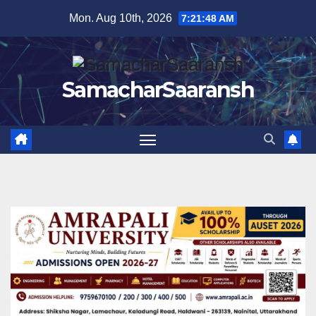
Skip
Mon. Aug 10th, 2026
7:21:49 AM
to
content
SamacharSaaransh