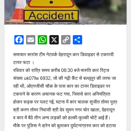
F
E
W
X
C
S
a
m
h
o
h
समाचार सारांश टीम नेटवर्क देहरादून कार डिवाइडर से टकरायी
c
ail
at
p
ar
टायर फटा ।
e
s
y
e
रविवार को रात्रि समय करीब 08:30 बजे मारुति कार रिट्ज
b
A
Li
संख्या uk07fw 6932, जो की गढ़ी कैंट से बल्लूपुर की तरफ जा
o
p
n
रही थी, ओएनजीसी चौक के पास कार का टायर डिवाइडर पर
o
p
k
टकराने के कारण अचानक फट गया, जिससे कार अनियंत्रित
होकर सड़क पर पलट गई, घटना में कार चालक सुजीत तोमर पुत्र
k
श्री करण तोमर निवासी श्री देव सुमन नगर चोर खाला, देहरादून
व कार में बैठे तीन अन्य लड़कों को हल्की-फुल्की चोटें आई हैं।
मौके पर पुलिस ने क्रेन को बुलाकर दुर्घटनाग्रस्त कार को हटाया