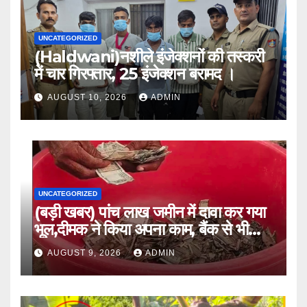
UNCATEGORIZED
(Haldwani)नशीले इंजेक्शनों की तस्करी
में चार गिरफ्तार, 25 इंजेक्शन बरामद ।
AUGUST 10, 2026
ADMIN
UNCATEGORIZED
(बड़ी खबर) पांच लाख जमीन में दावा कर गया
भूल,दीमक ने किया अपना काम, बैंक से भी
लौटा हताश ।।
AUGUST 9, 2026
ADMIN