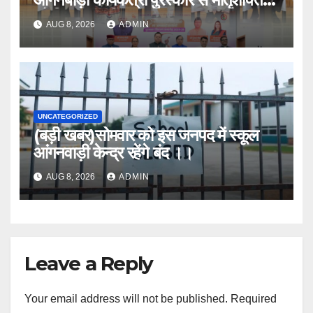
को किया सम्मानित
AUG 8, 2026
ADMIN
UNCATEGORIZED
(बड़ी खबर)सोमवार को इस जनपद में स्कूल
आंगनवाड़ी केन्द्र रहेंगे बंद ।।
AUG 8, 2026
ADMIN
Leave a Reply
Your email address will not be published.
Required