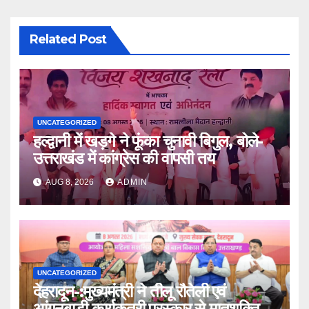
Related Post
UNCATEGORIZED
हल्द्वानी में खड़गे ने फूंका चुनावी बिगुल, बोले-
उत्तराखंड में कांग्रेस की वापसी तय
AUG 8, 2026
ADMIN
UNCATEGORIZED
देहरादून-:मुख्यमंत्री ने तीलू रौतेली एवं
आंगनबाड़ी कार्यकत्री पुरस्कार से मातृशक्ति