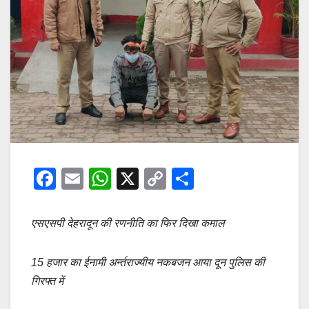
F
E
W
X
C
S
a
m
h
o
h
c
ail
at
p
ar
एसएसपी देहरादून की रणनीति का फिर दिखा कमाल
e
s
y
e
b
A
Li
15 हजार का ईनामी अर्न्तराज्यीय नकबजन आया दून पुलिस की
गिरफ्त में
o
p
n