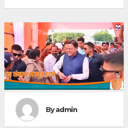
By
admin