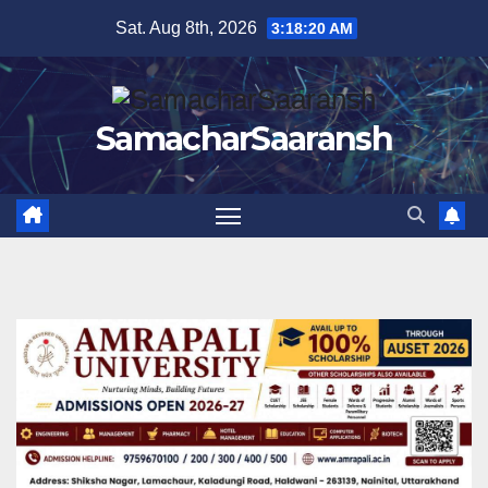
Skip
Sat. Aug 8th, 2026
3:18:21 AM
to
content
SamacharSaaransh