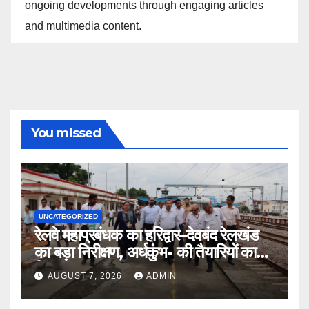
ongoing developments through engaging articles
and multimedia content.
You missed
UNCATEGORIZED
रेलवे महाप्रबंधक का हरिद्वार–देवबंद रेलखंड
का बड़ा निरीक्षण, अर्धकुंभ- की तैयारियों का
लिया जायजा
AUGUST 7, 2026
ADMIN