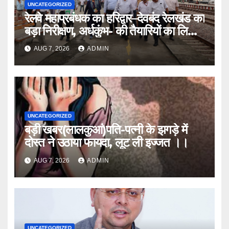
UNCATEGORIZED
रेलवे महाप्रबंधक का हरिद्वार–देवबंद रेलखंड का
बड़ा निरीक्षण, अर्धकुंभ- की तैयारियों का लिया
जायजा
AUG 7, 2026
ADMIN
UNCATEGORIZED
बड़ी खबर(लालकुआं)पति-पत्नी के झगड़े में
दोस्त ने उठाया फायदा, लूट ली इज्जत ।।
AUG 7, 2026
ADMIN
UNCATEGORIZED