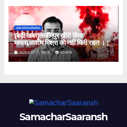
UNCATEGORIZED
(बड़ी खबर)लखीमपुर खीरी हिंसा
मामला,आशीष मिश्रा को नहीं मिली राहत ।।
AUGUST 7, 2026
ADMIN
SamacharSaaransh