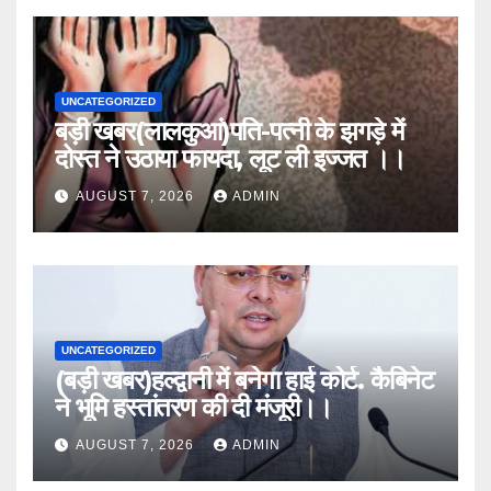
UNCATEGORIZED
बड़ी खबर(लालकुआं)पति-पत्नी के झगड़े में
दोस्त ने उठाया फायदा, लूट ली इज्जत ।।
AUGUST 7, 2026
ADMIN
UNCATEGORIZED
(बड़ी खबर)हल्द्वानी में बनेगा हाई कोर्ट. कैबिनेट
ने भूमि हस्तांतरण की दी मंजूरी।।
AUGUST 7, 2026
ADMIN