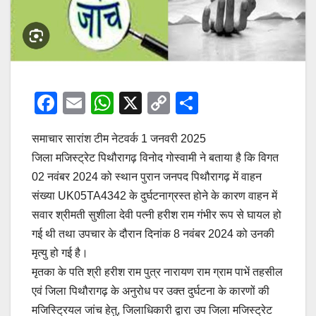
F
E
W
X
C
S
a
m
h
o
h
समाचार सारांश टीम नेटवर्क 1 जनवरी 2025
c
ail
at
p
ar
जिला मजिस्ट्रेट पिथौरागढ़ विनोद गोस्वामी ने बताया है कि विगत
e
s
y
e
02 नवंबर 2024 को स्थान पुरान जनपद पिथौरागढ़ में वाहन
b
A
Li
संख्या UK05TA4342 के दुर्घटनाग्रस्त होने के कारण वाहन में
o
p
n
सवार श्रीमती सुशीला देवी पत्नी हरीश राम गंभीर रूप से घायल हो
o
p
k
गई थी तथा उपचार के दौरान दिनांक 8 नवंबर 2024 को उनकी
मृत्यु हो गई है।
k
मृतका के पति श्री हरीश राम पुत्र नारायण राम ग्राम पाभें तहसील
एवं जिला पिथौरागढ़ के अनुरोध पर उक्त दुर्घटना के कारणों की
मजिस्ट्रियल जांच हेतु, जिलाधिकारी द्वारा उप जिला मजिस्ट्रेट