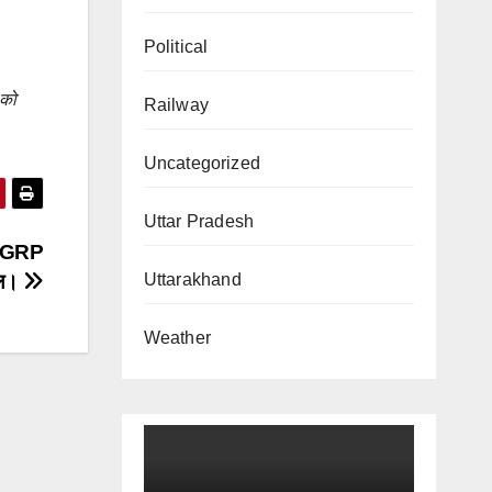
Political
 को
Railway
Uncategorized
Uttar Pradesh
्म.GRP
Uttarakhand
ाल।
Weather