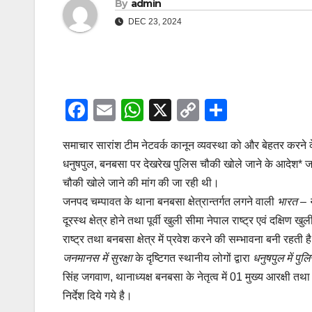
By
admin
DEC 23, 2024
F
E
W
X
C
S
a
m
h
o
h
समाचार सारांश टीम नेटवर्क कानून व्यवस्था को और बेहतर करने 
c
ail
at
p
ar
धनुषपुल, बनबसा पर देखरेख पुलिस चौकी खोले जाने के आदेश* जारी क
e
s
y
e
चौकी खोले जाने की मांग की जा रही थी।
b
A
Li
जनपद चम्पावत के थाना बनबसा क्षेत्रान्तर्गत लगने वाली
भारत – न
o
p
n
दूरस्थ क्षेत्र होने तथा पूर्वी खुली सीमा नेपाल राष्ट्र एवं दक्
o
p
k
राष्ट्र तथा बनबसा क्षेत्र में प्रवेश करने की सम्भावना बनी रहती 
जनमानस में सुरक्षा
के दृष्टिगत स्थानीय लोगों द्वारा
धनुषपुल में पु
k
सिंह जगवाण, थानाध्यक्ष बनबसा के नेतृत्व में 01 मुख्य आरक्षी तथा 
निर्देश दिये गये है।