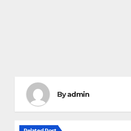
By
admin
Related Post