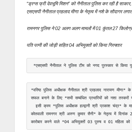
“ड्रग्स फ्री देवभूमि मिशन” को नैनीताल पुलिस कर रही है साकार,
o
l
t
o
S
एसएसपी नैनीताल प्रहलाद मीणा के नेतृत्व में नशे के सौदागर लगाता
o
s
p
h
k
A
y
a
रामनगर पुलिस ने 02 अलग अलग मामलों में 01 कुंतल 27 किलोग्र
p
L
r
p
i
e
पति पत्नी की जोड़ी सहित 04 अभियुक्तों को किया गिरफ्तार
n
k
 *एसएसपी नैनीताल ने पुलिस टीम को नगद पुरस्कार से किया पु
*वरिष्ठ पुलिस अधीक्षक नैनीताल श्री प्रहलाद नारायण मीणा* के ने
सफल बनाने के लिए *सभी सम्बंधित प्रभारियों को नशा तस्करों पर 
  इसी क्रम *पुलिस अधीक्षक हल्द्वानी श्री प्रकाश चंद्र* के मार्गदर्शन, *क्षेत्राधिकारी रामनगर श्री भूपेंद्र सिंह भंडारी* के पर्यवेक्षण व *प्रभारी निरीक्षक 
कोतवाली रामनगर श्री अरुण कुमार सैनी* के नेतृत्व में दिनांक 
कारोबार करने वाले *04 अभियुक्तों 03 पुरुष व 01 महिला को