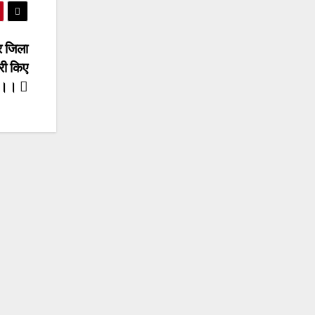
र जिला
री किए
्त।।