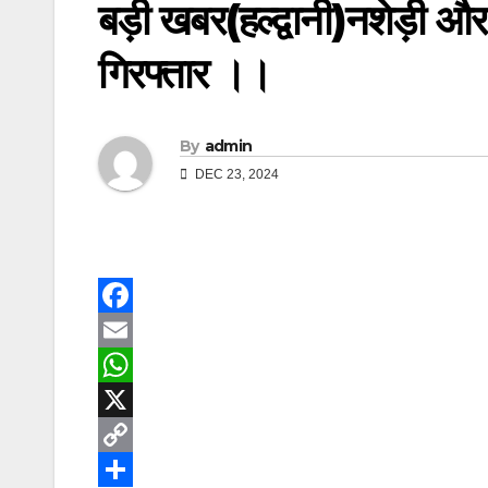
बड़ी खबर(हल्द्वानी)नशेड़ी 
गिरफ्तार ।।
By
admin
DEC 23, 2024
F
a
E
c
m
W
e
a
h
X
b
i
a
C