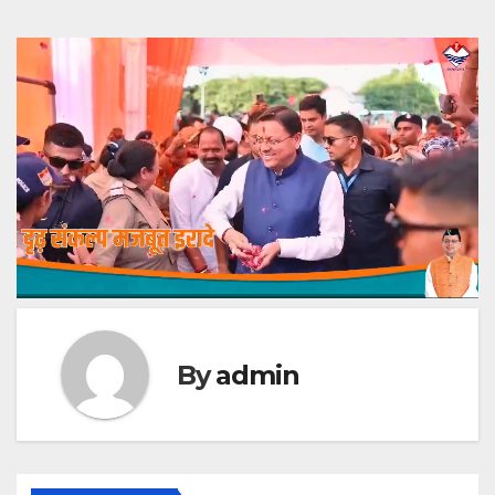
By
admin