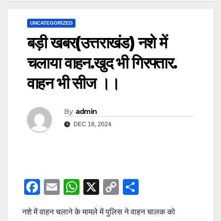
UNCATEGORIZED
बड़ी खबर(उत्तराखंड) नशे में
चलाया वाहन.खुद भी गिरफ्तार.
वाहन भी सीज ।।
By
admin
DEC 16, 2024
F
E
W
X
C
S
a
m
h
o
h
नशे में वाहन चलाने के मामले में पुलिस ने वाहन चालक को
c
ail
at
p
ar