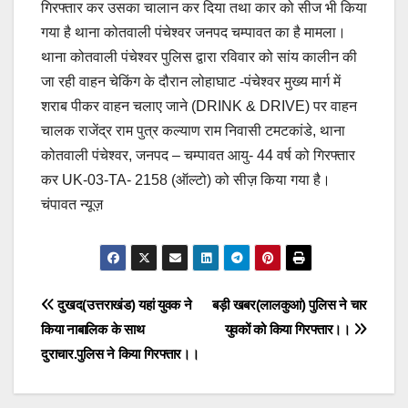
गिरफ्तार कर उसका चालान कर दिया तथा कार को सीज भी किया
e
s
y
e
गया है थाना कोतवाली पंचेश्वर जनपद चम्पावत का है मामला।
b
A
Li
थाना कोतवाली पंचेश्वर पुलिस द्वारा रविवार को सांय कालीन की
o
p
n
जा रही वाहन चेकिंग के दौरान लोहाघाट -पंचेश्वर मुख्य मार्ग में
o
p
k
शराब पीकर वाहन चलाए जाने (DRINK & DRIVE) पर वाहन
चालक राजेंद्र राम पुत्र कल्याण राम निवासी टमटकांडे, थाना
k
कोतवाली पंचेश्वर, जनपद – चम्पावत आयु- 44 वर्ष को गिरफ्तार
कर UK-03-TA- 2158 (ऑल्टो) को सीज़ किया गया है।
चंपावत न्यूज़
Post
दुखद(उत्तराखंड) यहां युवक ने
बड़ी खबर(लालकुआं) पुलिस ने चार
किया नाबालिक के साथ
युवकों को किया गिरफ्तार।।
navigation
दुराचार.पुलिस ने किया गिरफ्तार।।