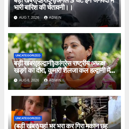
बड़ी खबर(देहरादून)अगले 3 घंटे इन जनपदों में
भारी बारिश की चेतावनी।।
AUG 7, 2026
ADMIN
UNCATEGORIZED
बड़ी खबर(हल्द्वानी)कांग्रेस राष्ट्रीय अध्यक्ष
खड़गे का दौरा, कुमारी शैलजा कल हल्द्वानी में
।।
AUG 6, 2026
ADMIN
UNCATEGORIZED
(बड़ी खबर)यहां भर भरा कर गिरा मकान छह