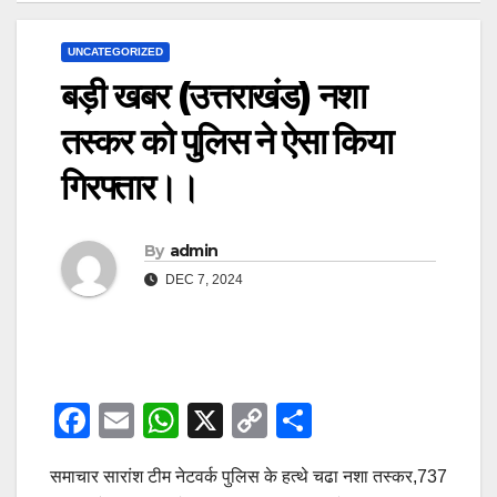
UNCATEGORIZED
बड़ी खबर (उत्तराखंड) नशा
तस्कर को पुलिस ने ऐसा किया
गिरफ्तार।।
By
admin
DEC 7, 2024
F
E
W
X
C
S
a
m
h
o
h
समाचार सारांश टीम नेटवर्क पुलिस के हत्थे चढा नशा तस्कर,737
c
ail
at
p
ar