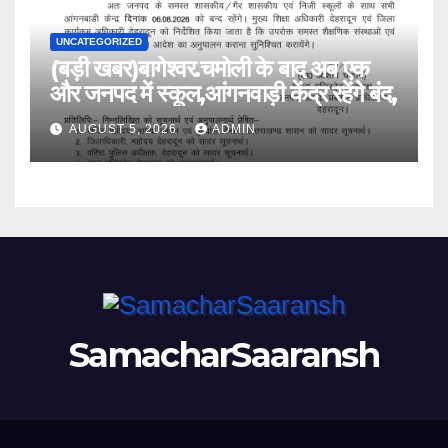
UNCATEGORIZED
(बड़ी खबर)बागेश्वर.चमोली के बाद अब एक
और जनपद में स्कूल,आंगनवाड़ी केंद्र रहेंगे बंद,
AUGUST 5, 2026
ADMIN
SamacharSaaransh