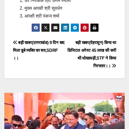
उप निरीक्षक श्री उत्तम रमोला
मुख्य आरक्षी श्री सुवर्धन
आरक्षी श्री पंकज शर्मा
Post
बड़ी खबर(उत्तराखंड) 9 दिन बाद
बड़ी खबर(देहरादून) किया था
मिला डूबे व्यक्ति का शव,SDRF
डिजिटल अरेस्ट 45 लाख की करी
navigation
।।
थी धोखाधड़ी,STF ने किया
गिरफ्तार।।