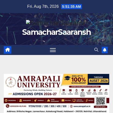
Skip
Fri. Aug 7th, 2026
5:51:35 AM
to
content
SamacharSaaransh