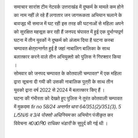
a
m
h
o
h
समाचार सारांश टीम नेटवर्क उत्तराखंड में दुष्कर्म के मामले कम होने
c
ail
at
p
ar
का नाम नहीं ले रहे हैं लगातार जन जागरूकता अभियान चलाने के
e
s
y
e
बावजूद भी समाज में घट रही इस तरह की घटनाओं से महिला अपने
b
A
Li
को सुरक्षित महसूस कर रही हैं जनपद चंपावत में हुई एक दुर्भाग्यपूर्ण
o
p
n
घटना में तीन युवकों ने दुष्कर्म को अंजाम दिया है घटना कस्बा
o
p
k
चम्पावत क्षेत्रान्तर्गत हुई है जहां नाबालिग बालिका के साथ
बलात्कार करने वाले तीन अभियुक्तो को पुलिस ने गिरफ्तार किया
k
।
सोमवार को जनपद चम्पावत के कोतवाली चम्पावत* में एक महिला
द्वारा सूचना दी गयी की उसकी नाबालिक पुत्री के साथ तीन
युवको द्वारा वर्ष 2022 से 2024 में बलात्कार किए हैं ।
घटना की गंभीरता को देखते हुए पुलिस ने तुरंत कोतवाली चम्पावत
में मुकदमा
fir no 58/24 अन्तर्गत धारा 64/351(2)/351(3), 5
L/5N/6 व 3/4 पोक्सो अधिनियम
का अभियोग पंजीकृत कर
विवेचना
म0उ0नि0 राधिका भंडारी
के सुपुर्द की गई थी ।