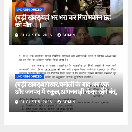
UNCATEGORIZED
(बड़ी खबर)यहां भर भरा कर गिरा मकान छह
की मौत ।।
AUGUST 6, 2026
ADMIN
UNCATEGORIZED
(बड़ी खबर)बागेश्वर.चमोली के बाद अब एक
और जनपद में स्कूल,आंगनवाड़ी केंद्र रहेंगे बंद,
AUGUST 5, 2026
ADMIN