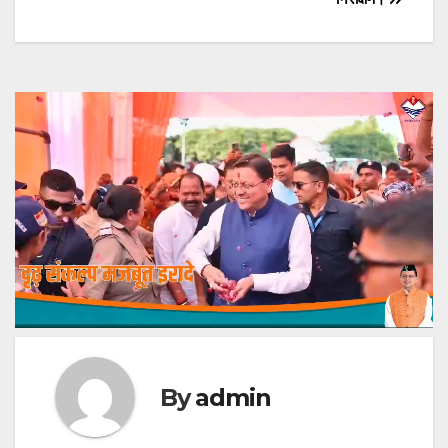
By
admin